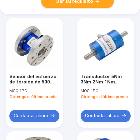
Dar su requisito
Sensor del esfuerzo
Transductor 5Nm
de torsión de 500
3Nm 2Nm 1Nm
nanómetro 300
0.5Nm 0.2Nm 0.1Nm
MOQ:
1PC
MOQ:
1PC
medida 100
del esfuerzo de
Obtenga el último precio
Obtenga el último precio
nanómetro del
torsión de la
esfuerzo de torsión
reacción del estilo
del transductor 200
del eje
nanómetro del
Contactar ahora
Contactar ahora
esfuerzo de torsión
del nanómetro