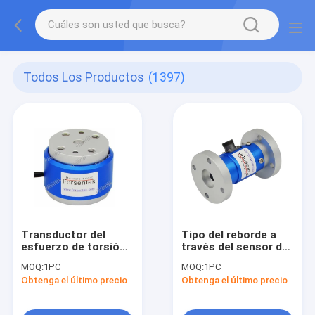
Todos Los Productos
(1397)
Transductor del
Tipo del reborde a
esfuerzo de torsión
través del sensor del
del lbf*in del sensor
esfuerzo de torsión
MOQ:
1PC
MOQ:
1PC
5 del esfuerzo de
del agujero para la
Obtenga el último precio
Obtenga el último precio
torsión de la
máquina automática
reacción medida del
de la sujeción
esfuerzo de torsión
mediante tornillos