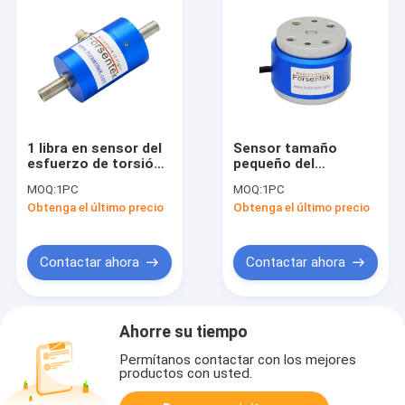
1 libra en sensor del
Sensor tamaño
esfuerzo de torsión
pequeño del
transductor 2pound
esfuerzo de torsión
MOQ:
1PC
MOQ:
1PC
del esfuerzo de
1 transductor 5
Obtenga el último precio
Obtenga el último precio
torsión 1 en-libra en
nanómetro del
la medida 5 del
esfuerzo de torsión
esfuerzo de torsión
de la unidad de
lbf-en
medida del esfuerzo
Contactar ahora
Contactar ahora
de torsión del
nanómetro 2
nanómetro
Ahorre su tiempo
Permítanos contactar con los mejores
productos con usted.