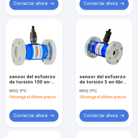
5 en-libras
Contactar ahora
Contactar ahora
sensor del esfuerzo
sensor del esfuerzo
de torsión 100 en-
de torsión 5 en-libras
libras 100 libras en
5 libras en
MOQ:
1PC
MOQ:
1PC
transductor del
transductor del
Obtenga el último precio
Obtenga el último precio
esfuerzo de torsión
esfuerzo de torsión
10 metros del
10 libras en 20 en-
esfuerzo de torsión
libras
del nanómetro
Contactar ahora
Contactar ahora