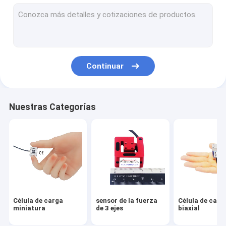
Celda de carga de enlace de tensión
Célula de carga del reborde
Célula de carga del botón de la carga
Continuar
Célula de carga del perfil bajo
Célula de carga monopunto
Nuestras Categorías
Célula de carga de Digitaces
Célula de carga del perno de la carga
A través de la célula de carga del agujero
Arduino de la célula de carga
Célula de carga
sensor de la fuerza
Célula de carg
indicador de la célula de carga
miniatura
de 3 ejes
biaxial