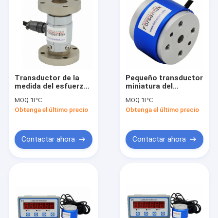
Transductor de la
Pequeño transductor
medida del esfuerzo
miniatura del
de torsión del sensor
esfuerzo de torsión
MOQ:
1PC
MOQ:
1PC
100Nm 50Nm 30Nm
del sensor 0.1NM
Obtenga el último precio
Obtenga el último precio
20Nm 10Nm de la
0.2NM 0.5NM 1NM
medida del esfuerzo
2NM 5NM del
de torsión
esfuerzo de torsión
Contactar ahora
Contactar ahora