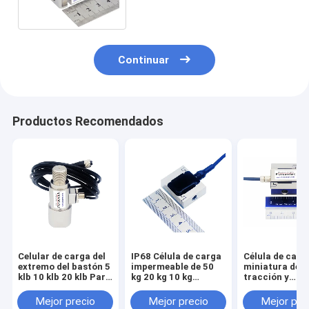
la tensión
Continuar
Productos Recomendados
Celular de carga del
IP68 Célula de carga
Célula de carg
extremo del bastón 5
impermeable de 50
miniatura de
klb 10 klb 20 klb Para
kg 20 kg 10 kg
tracción y
reemplazar Futek
Sensor de fuerza
compresión de
LCB450
sumergible
kg con orificio
Mejor precio
Mejor precio
Mejor pre
montaje M6