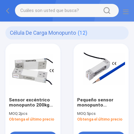
Célula De Carga Monopunto
(12)
Sensor excéntrico
Pequeño sensor
monopunto 200kg
monopunto
del peso de la célula
monopunto 2kg de la
MOQ:
2pcs
MOQ:
5pcs
de carga de la alta
célula de carga 1kg
Obtenga el último precio
Obtenga el último precio
exactitud 100kg
Loadcell