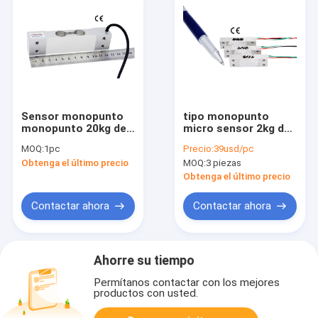
Sensor monopunto
tipo monopunto
monopunto 20kg de
micro sensor 2kg del
la carga de la célula
haz de la célula de
MOQ:
1pc
Precio:
39usd/pc
de carga de Precison
carga 10kg 5kg del
Obtenga el último precio
MOQ:
3 piezas
10kg
peso
Obtenga el último precio
Contactar ahora
Contactar ahora
Ahorre su tiempo
Permítanos contactar con los mejores
productos con usted.