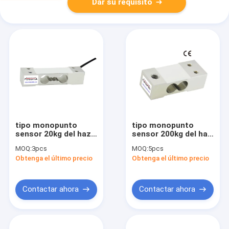
Dar su requisito
tipo monopunto
tipo monopunto
sensor 20kg del haz
sensor 200kg del haz
de la célula de carga
de la célula de carga
MOQ:
3pcs
MOQ:
5pcs
3kg 10kg de la célula
50kg 100kg del peso
Obtenga el último precio
Obtenga el último precio
de carga
Contactar ahora
Contactar ahora