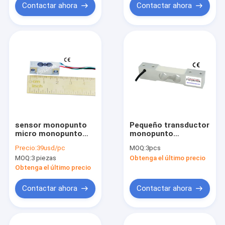
Contactar ahora
Contactar ahora
sensor monopunto
Pequeño transductor
micro monopunto
monopunto
miniatura 10kg del
monopunto 5kg del
Precio:
39usd/pc
MOQ:
3pcs
peso de la célula de
peso de la célula de
MOQ:
3 piezas
Obtenga el último precio
carga 2kg 5kg
carga 3kg
Obtenga el último precio
Contactar ahora
Contactar ahora