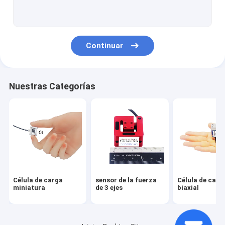
Celda de carga de enlace de tensión
Célula de carga del reborde
Continuar
Célula de carga del botón de la carga
Célula de carga del perfil bajo
Nuestras Categorías
Célula de carga monopunto
Célula de carga de Digitaces
Célula de carga del perno de la carga
A través de la célula de carga del agujero
Célula de carga
sensor de la fuerza
Célula de carg
Arduino de la célula de carga
miniatura
de 3 ejes
biaxial
indicador de la célula de carga