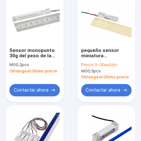
Sensor monopunto
pequeño sensor
30g del peso de la
miniatura
gama de carga de la
monopunto 10oz del
MOQ:
2pcs
Precio:
5~20usd/pc
capacidad baja
peso de la célula de
Obtenga el último precio
MOQ:
5pcs
monopunto baja de
carga 2lb 1lb
la célula 30g
Obtenga el último precio
Contactar ahora
Contactar ahora