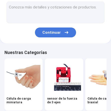
Celda de carga de enlace de tensión
Célula de carga del reborde
Célula de carga del botón de la carga
Continuar
Célula de carga del perfil bajo
Célula de carga monopunto
Nuestras Categorías
Célula de carga de Digitaces
Célula de carga del perno de la carga
A través de la célula de carga del agujero
Arduino de la célula de carga
Célula de carga
sensor de la fuerza
Célula de carg
indicador de la célula de carga
miniatura
de 3 ejes
biaxial