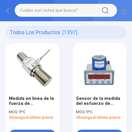
Todos Los Productos
(1397)
Medida en línea de la
Sensor de la medida
fuerza de
del esfuerzo de
compresión del
torsión del metro
MOQ:
1PC
MOQ:
1PC
sensor 20kN 30kN
200NM 100NM 50NM
Obtenga el último precio
Obtenga el último precio
50kN 100kN 200kN de
30NM 20NM del
la fuerza
esfuerzo de torsión
del reborde