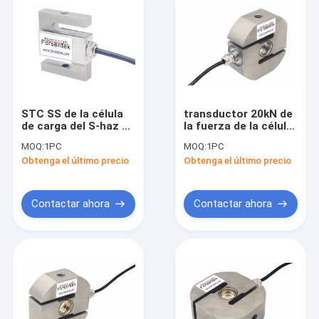
STC SS de la célula
transductor 20kN de
de carga del S-haz de
la fuerza de la célula
250lb 500lb 1000lb
10kN IP68 de la carga
MOQ:
1PC
MOQ:
1PC
1500lb 2000lb VPG
de compresión de la
Obtenga el último precio
Obtenga el último precio
Celtron
tensión 5kN
Contactar ahora
Contactar ahora