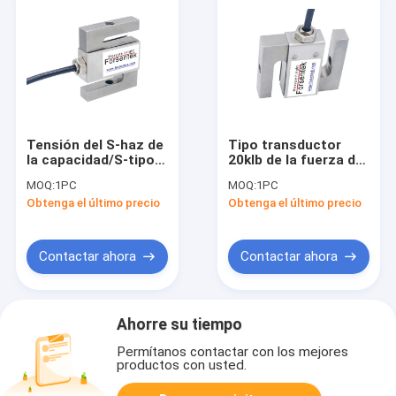
Tensión del S-haz de
Tipo transductor
la capacidad/S-tipo
20klb de la fuerza del
imperiales célula de
S-haz de la tensión
MOQ:
1PC
MOQ:
1PC
la célula PT4000 de
de IP67 s/de la
Obtenga el último precio
Obtenga el último precio
la carga de
compresión de la
compresión de carga
célula de carga 10klb
Contactar ahora
Contactar ahora
Ahorre su tiempo
Permítanos contactar con los mejores
productos con usted.