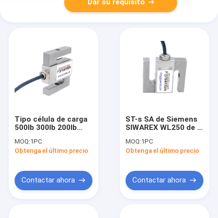
Dar su requisito
Tipo célula de carga
ST-s SA de Siemens
500lb 300lb 200lb
SIWAREX WL250 de la
100lb 50lb del lago
célula de carga del S-
MOQ:
1PC
MOQ:
1PC
RL20000SS S rice
haz de 500kg 1t 2.5t
Obtenga el último precio
Obtenga el último precio
5t 10t
Contactar ahora
Contactar ahora