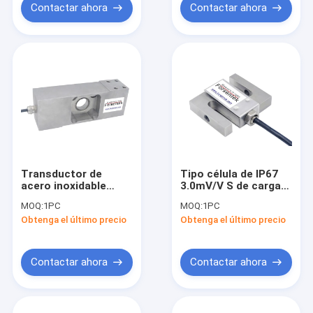
Contactar ahora
Contactar ahora
Transductor de
Tipo célula de IP67
acero inoxidable
3.0mV/V S de carga
IP69K del peso del
permutable con la
MOQ:
1PC
MOQ:
1PC
sensor 500kg 300kg
célula de carga de
Obtenga el último precio
Obtenga el último precio
200kg 100kg de la
Artech SS 20210
carga
Contactar ahora
Contactar ahora