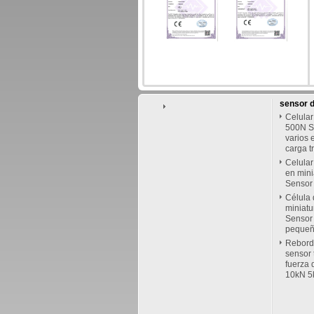
sensor d
Celular
500N S
varios 
carga t
Celular
en mini
Sensor 
Célula 
miniat
Sensor 
pequeñ
Rebord
sensor t
fuerza 
10kN 5