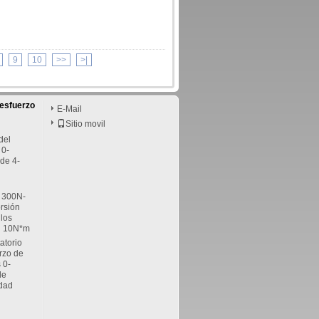
9
10
>>
>|
 esfuerzo
E-Mail
Sitio movil
del
 0-
de 4-
 300N-
orsión
los
l 10N*m
atorio
erzo de
 0-
de
idad