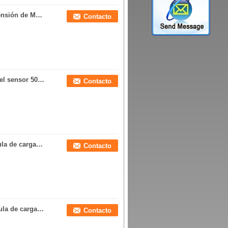
Sensor 20kg del tirón de la célula de carga de la tensión de M5 Rod End Pull Load Cell 5kg 10kg
Contacto
La célula de carga micro miniatura de la tensión del sensor 50N de la fuerza del tirón 5kg tira de la medida 10lb de la fuerza
Contacto
Tipo sensor de S de la tensión del S-haz de la célula de carga de la tensión 500N 300N 200N 100N 50N 20N
Contacto
M5 roscó la célula de carga de la tensión de la célula de carga del tirón 200N 100N tira del sensor 50N de la fuerza
Contacto