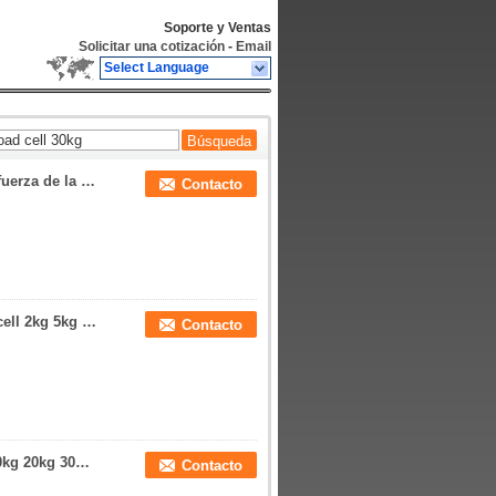
Soporte y Ventas
Solicitar una cotización
-
Email
Select Language
Transductor miniatura tamaño pequeño 20N de la fuerza de la célula de carga de la tensión 2kg
Contacto
El tipo célula de S de carga de la tensión de Loadcell 2kg 5kg 10kg 20kg 30kg 50kg con M6 roscó el agujero
Contacto
Tipo universal célula de carga de la tensión 5kg 10kg 20kg 30kg 50kg 100kg 200kg de M8/M12 S
Contacto