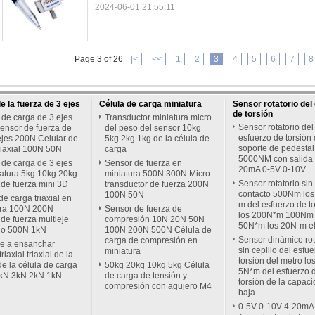
2024-06-01 21:55:11
Page 3 of 26
|<
<<
1
2
3
4
5
6
7
8
e la fuerza de 3 ejes
Célula de carga miniatura
Sensor rotatorio del
de torsión
 de carga de 3 ejes
Transductor miniatura micro
Sensor rotatorio del
ensor de fuerza de
del peso del sensor 10kg
esfuerzo de torsión 
ejes 200N Celular de
5kg 2kg 1kg de la célula de
soporte de pedestal
riaxial 100N 50N
carga
5000NM con salida 
 de carga de 3 ejes
Sensor de fuerza en
20mA 0-5V 0-10V
atura 5kg 10kg 20kg
miniatura 500N 300N Micro
Sensor rotatorio sin
de fuerza mini 3D
transductor de fuerza 200N
contacto 500Nm los
100N 50N
de carga triaxial en
m del esfuerzo de t
ura 100N 200N
Sensor de fuerza de
los 200N*m 100Nm 
de fuerza multieje
compresión 10N 20N 50N
50N*m los 20N-m e
o 500N 1kN
100N 200N 500N Célula de
Sensor dinámico rot
carga de compresión en
e a ensanchar
sin cepillo del esfu
miniatura
riaxial triaxial de la
torsión del metro los
de la célula de carga
50kg 20kg 10kg 5kg Célula
5N*m del esfuerzo 
kN 3kN 2kN 1kN
de carga de tensión y
torsión de la capac
compresión con agujero M4
baja
0-5V 0-10V 4-20mA