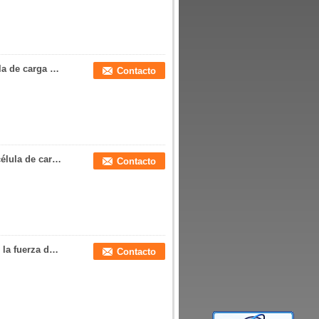
Sensor en línea roscado 100kg del tirón de la célula de carga de la tensión de la célula de carga del tirón 20kg 50kg
Contacto
Compresión y célula de carga de la tensión de la célula de carga del tirón de la célula de carga de la tracción 50kg 20kg 10kg
Contacto
S-tipo sensor 10lb del tirón del transductor 50N de la fuerza de la tracción de la célula de carga de la tensión 5kg
Contacto