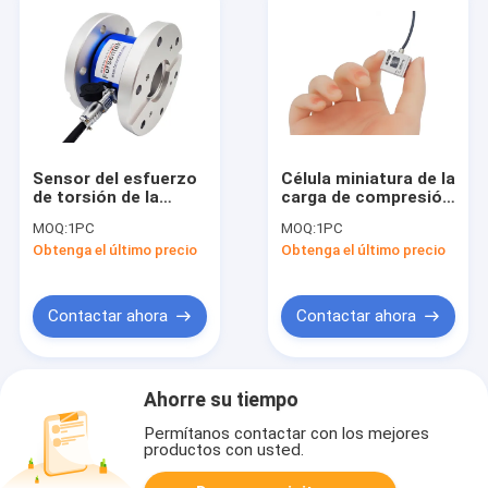
Sensor del esfuerzo
Célula miniatura de la
de torsión de la
carga de compresión
reacción del
de la tensión del
MOQ:
1PC
MOQ:
1PC
Reborde-a-reborde
transductor 1kN de
Obtenga el último precio
Obtenga el último precio
10000 en-libras de
la fuerza 200 libras
lb*in 5000in-lbf 2000
1000pound adentro
Contactar ahora
Contactar ahora
Ahorre su tiempo
Permítanos contactar con los mejores
productos con usted.