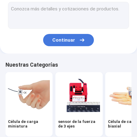
Celda de carga de enlace de tensión
Célula de carga del reborde
Célula de carga del botón de la carga
Continuar
Célula de carga del perfil bajo
Célula de carga monopunto
Nuestras Categorías
Célula de carga de Digitaces
Célula de carga del perno de la carga
A través de la célula de carga del agujero
Arduino de la célula de carga
Célula de carga
sensor de la fuerza
Célula de carg
indicador de la célula de carga
miniatura
de 3 ejes
biaxial