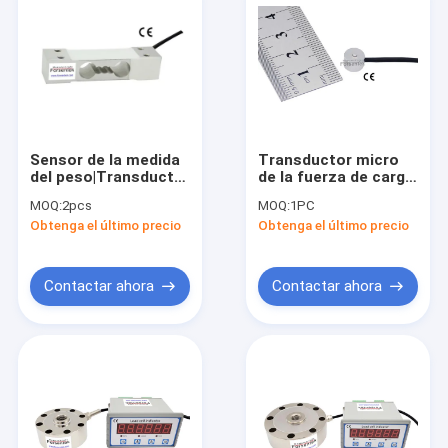
Sensor de la medida
Transductor micro
del peso|Transductor
de la fuerza de carga
de las medidas del
de la célula del
MOQ:
2pcs
MOQ:
1PC
peso
sensor más pequeño
Obtenga el último precio
Obtenga el último precio
más pequeño de la
fuerza
Contactar ahora
Contactar ahora