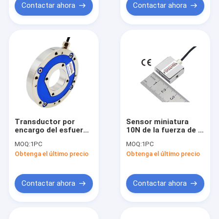
adaptable
Contactar ahora
Contactar ahora
Transductor por
Sensor miniatura
encargo del esfuerzo
10N de la fuerza de la
de torsión del perfil
tensión y de
MOQ:
1PC
MOQ:
1PC
bajo para la medida
compresión con la
Obtenga el último precio
Obtenga el último precio
común del esfuerzo
resolución 0.002N
de torsión del robot
Contactar ahora
Contactar ahora