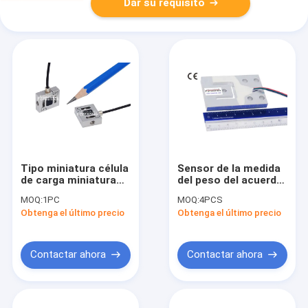
Dar su requisito
Tipo miniatura célula
Sensor de la medida
de carga miniatura
del peso del acuerdo
de la tensión de la
del transductor 30kg
MOQ:
1PC
MOQ:
4PCS
célula de carga 20kg
75kg 150kg 300kg del
Obtenga el último precio
Obtenga el último precio
200N de s
peso del perfil bajo
Contactar ahora
Contactar ahora