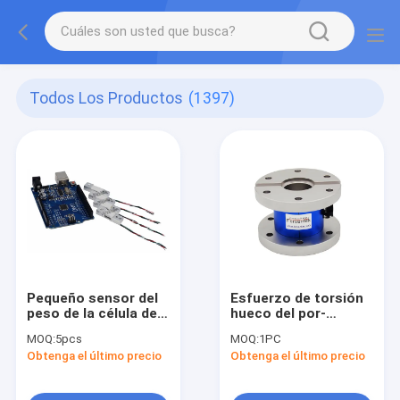
Todos Los Productos
(1397)
Pequeño sensor del
Esfuerzo de torsión
peso de la célula de
hueco del por-
carga del arduino 2kg
agujero del sensor
MOQ:
5pcs
MOQ:
1PC
para el sensor de la
del esfuerzo de
Obtenga el último precio
Obtenga el último precio
carga del arduino
torsión de la
20N
reacción del reborde
transductor-