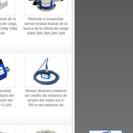
axial de la
Reborde a ensanchar
la de carga
sensor triaxial triaxial de la
 20kg 10kg
fuerza de la célula de carga
ell
10kN 5kN 3kN 2kN 1kN
locidad
Sensor dinámico rotatorio
ntacto del
sin cepillo del esfuerzo de
sión del
torsión del metro los 0-
V 0-10V 4-
5N*m del esfuerzo de
erzo de
torsión de la capacidad baja