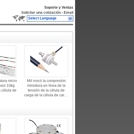
Soporte y Ventas
Solicitar una cotización
-
Email
Select Language
atura micro
M4 roscó la compresión
nsor 10kg
miniatura en línea de la
 célula de
tensión de la célula de
carga de la célula de carga
5kg 10kg 20kg 50kg