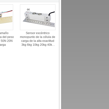
tamaño
Sensor excéntrico
a del peso
monopunto de la célula de
N 50N 20N
carga de la alta exactitud
carga
3kg 6kg 10kg 20kg 40kg
Loadcell