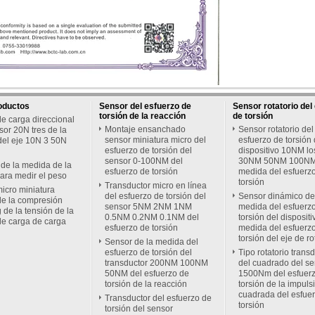
oductos
Sensor del esfuerzo de
Sensor rotatorio del
torsión de la reacción
de torsión
de carga direccional
Montaje ensanchado
Sensor rotatorio del
sor 20N tres de la
sensor miniatura micro del
esfuerzo de torsión 
del eje 10N 3 50N
esfuerzo de torsión del
dispositivo 10NM l
sensor 0-100NM del
30NM 50NM 100NM 
de la medida de la
esfuerzo de torsión
medida del esfuerz
ara medir el peso
torsión
Transductor micro en línea
micro miniatura
del esfuerzo de torsión del
Sensor dinámico de
de la compresión
sensor 5NM 2NM 1NM
medida del esfuerz
 de la tensión de la
0.5NM 0.2NM 0.1NM del
torsión del dispositi
de carga de carga
esfuerzo de torsión
medida del esfuerz
torsión del eje de r
Sensor de la medida del
esfuerzo de torsión del
Tipo rotatorio trans
transductor 200NM 100NM
del cuadrado del se
50NM del esfuerzo de
1500Nm del esfuer
torsión de la reacción
torsión de la impuls
cuadrada del esfue
Transductor del esfuerzo de
torsión
torsión del sensor