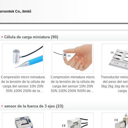
orsentek Co., limitó
(90)
Célula de carga miniatura
Compresión micro miniatura
Compresión miniatura micro
Transductor mini
de la tensión de la célula de
de la tensión de la célula de
del peso del se
carga del sensor 10N 20N
carga del sensor 10N 20N
5kg 2kg 1kg de la
50N 100N 200N de la
50N 100N 200N 500N de la
carga
fuerza
fuerza
(23)
sensor de la fuerza de 3 ejes