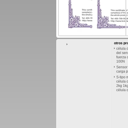
otros pr
célula 
del sen
fuerza 
100N
Sensor 
carga p
S-tipo 
célula 
2kg 1kg
célula 