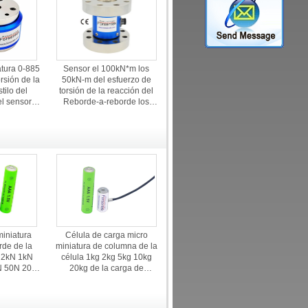
atura 0-885
Sensor el 100kN*m los
rsión de la
50kN-m del esfuerzo de
tilo del
torsión de la reacción del
el sensor
Reborde-a-reborde los
fuerzo de
30kN*m 20kNm el 10kN*m
5kNm
miniatura
Célula de carga micro
rde de la
miniatura de columna de la
a 2kN 1kN
célula 1kg 2kg 5kg 10kg
N 50N 20N
20kg de la carga de
rza
compresión de la tensión