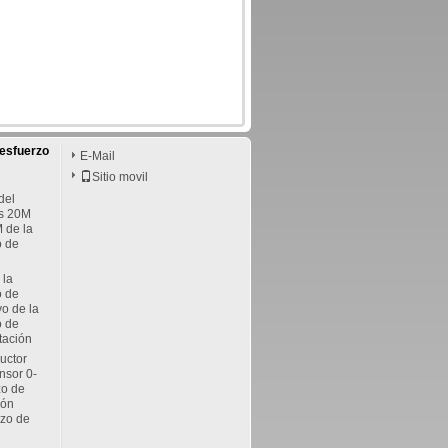
 esfuerzo
E-Mail
Sitio movil
del
os 20M
de la
o de
 la
o de
vo de la
o de
otación
ductor
nsor 0-
zo de
ión
rzo de