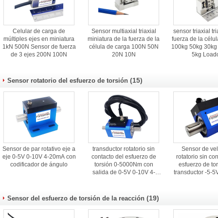
Celular de carga de
Sensor multiaxial triaxial
sensor triaxial tri
múltiples ejes en miniatura
miniatura de la fuerza de la
fuerza de la célu
1kN 500N Sensor de fuerza
célula de carga 100N 50N
100kg 50kg 30kg
de 3 ejes 200N 100N
20N 10N
5kg Loadc
(15)
Sensor rotatorio del esfuerzo de torsión
Sensor de par rotativo eje a
transductor rotatorio sin
Sensor de ve
eje 0-5V 0-10V 4-20mA con
contacto del esfuerzo de
rotatorio sin co
codificador de ángulo
torsión 0-5000Nm con
esfuerzo de tor
salida de 0-5V 0-10V 4-
transductor -5-5
20mA
20mA del esfu
torsión
(19)
Sensor del esfuerzo de torsión de la reacción