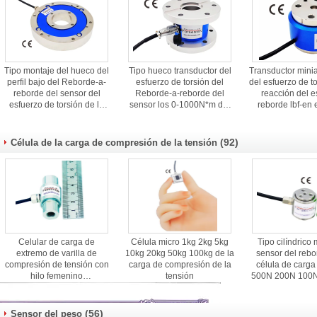
Tipo montaje del hueco del
Tipo hueco transductor del
Transductor mini
perfil bajo del Reborde-a-
esfuerzo de torsión del
del esfuerzo de to
reborde del sensor del
Reborde-a-reborde del
reacción del es
esfuerzo de torsión de la
sensor los 0-1000N*m del
reborde lbf-en 
reacción
esfuerzo de torsión de la
estático del es
reacción
torsión
(92)
Célula de la carga de compresión de la tensión
Celular de carga de
Célula micro 1kg 2kg 5kg
Tipo cilíndrico 
extremo de varilla de
10kg 20kg 50kg 100kg de la
sensor del rebo
compresión de tensión con
carga de compresión de la
célula de carg
hilo femenino
tensión
500N 200N 100
M4/M5/M6/M8/M10
de la fue
(56)
Sensor del peso