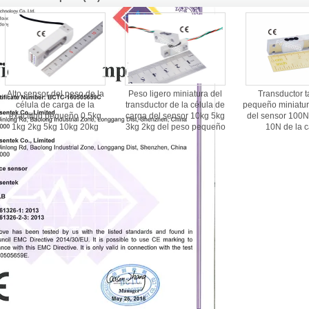
Alto sensor del peso de la
Peso ligero miniatura del
Transductor 
célula de carga de la
transductor de la célula de
pequeño miniatur
exactitud pequeño 0.5kg
carga del sensor 10kg 5kg
del sensor 100
1kg 2kg 5kg 10kg 20kg
3kg 2kg del peso pequeño
10N de la 