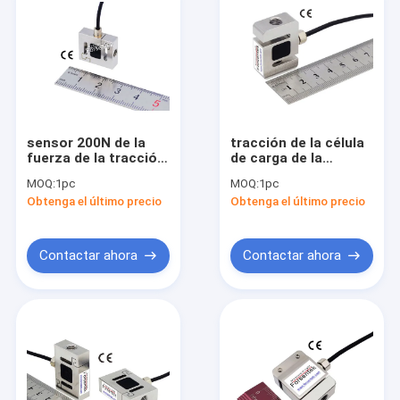
sensor 200N de la
tracción de la célula
fuerza de la tracción
de carga de la
del transductor 100N
tracción 20kg 50kg y
MOQ:
1pc
MOQ:
1pc
de la fuerza de la
célula 100kg de la
Obtenga el último precio
Obtenga el último precio
tracción 50N
carga de compresión
Contactar ahora
Contactar ahora