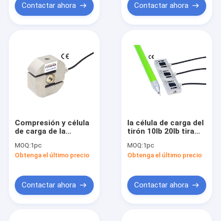
Contactar ahora
Contactar ahora
Compresión y célula
la célula de carga del
de carga de la
tirón 10lb 20lb tira
tracción del sensor
del transductor de la
MOQ:
1pc
MOQ:
1pc
30kN de la fuerza de
fuerza del tirón del
Obtenga el último precio
Obtenga el último precio
la tracción 50kN
sensor 50lb de la
fuerza
Contactar ahora
Contactar ahora