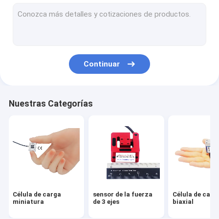
Celda de carga de enlace de tensión
Célula de carga del reborde
Célula de carga del botón de la carga
Continuar
Célula de carga del perfil bajo
Célula de carga monopunto
Nuestras Categorías
Célula de carga de Digitaces
Célula de carga del perno de la carga
A través de la célula de carga del agujero
Arduino de la célula de carga
Célula de carga
sensor de la fuerza
Célula de carg
indicador de la célula de carga
miniatura
de 3 ejes
biaxial