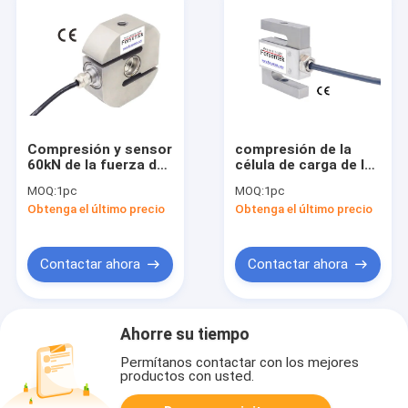
Compresión y sensor
compresión de la
60kN de la fuerza de
célula de carga de la
la tracción de la
tracción 10ton 5t y
MOQ:
1pc
MOQ:
1pc
célula de carga de la
célula de carga de la
Obtenga el último precio
Obtenga el último precio
tracción 75kN
tracción 2.5ton
Contactar ahora
Contactar ahora
Ahorre su tiempo
Permítanos contactar con los mejores
productos con usted.