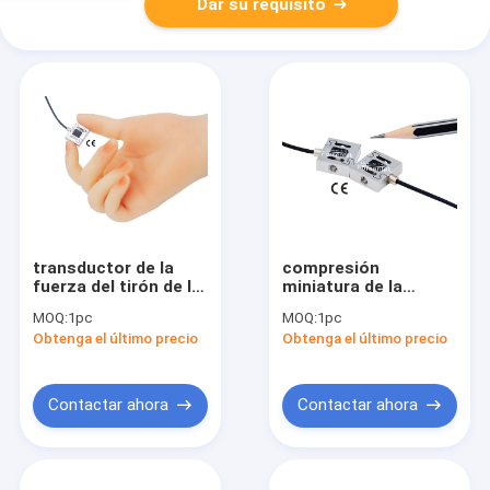
Dar su requisito
transductor de la
compresión
fuerza del tirón de la
miniatura de la
célula de carga del
tracción de la célula
MOQ:
1pc
MOQ:
1pc
tirón del sensor 100N
de carga de la célula
Obtenga el último precio
Obtenga el último precio
de la fuerza del tirón
de carga de la
50N 200N
tracción 5kg 10kg
Contactar ahora
Contactar ahora