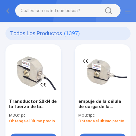
Todos Los Productos
(1397)
Transductor 20kN de
empuje de la célula
la fuerza de la
de carga de la
tracción de la célula
tracción 500kg
MOQ:
1pc
MOQ:
1pc
de carga de la
1000kg y célula de
Obtenga el último precio
Obtenga el último precio
tracción del sensor
carga del tirón
5kN de la fuerza de la
2000kg
tracción 10kN