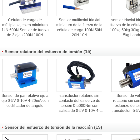
Celular de carga de
Sensor multiaxial triaxial
sensor triaxial tri
múltiples ejes en miniatura
miniatura de la fuerza de la
fuerza de la célu
1kN 500N Sensor de fuerza
célula de carga 100N 50N
100kg 50kg 30kg
de 3 ejes 200N 100N
20N 10N
5kg Loadc
(15)
Sensor rotatorio del esfuerzo de torsión
Sensor de par rotativo eje a
transductor rotatorio sin
Sensor de ve
eje 0-5V 0-10V 4-20mA con
contacto del esfuerzo de
rotatorio sin co
codificador de ángulo
torsión 0-5000Nm con
esfuerzo de tor
salida de 0-5V 0-10V 4-
transductor -5-5
20mA
20mA del esfu
torsión
(19)
Sensor del esfuerzo de torsión de la reacción