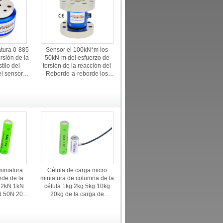
atura 0-885
Sensor el 100kN*m los
rsión de la
50kN-m del esfuerzo de
tilo del
torsión de la reacción del
el sensor
Reborde-a-reborde los
fuerzo de
30kN*m 20kNm el 10kN*m
5kNm
miniatura
Célula de carga micro
rde de la
miniatura de columna de la
a 2kN 1kN
célula 1kg 2kg 5kg 10kg
N 50N 20N
20kg de la carga de
rza
compresión de la tensión