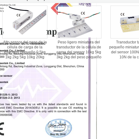
Alto sensor del peso de la
Peso ligero miniatura del
Transductor 
célula de carga de la
transductor de la célula de
pequeño miniatur
exactitud pequeño 0.5kg
carga del sensor 10kg 5kg
del sensor 100
1kg 2kg 5kg 10kg 20kg
3kg 2kg del peso pequeño
10N de la 