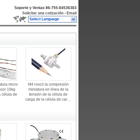
Soporte y Ventas
86-755-84536383
Solicitar una cotización
-
Email
Select Language
atura micro
M4 roscó la compresión
nsor 10kg
miniatura en línea de la
 célula de
tensión de la célula de
carga de la célula de carga
5kg 10kg 20kg 50kg