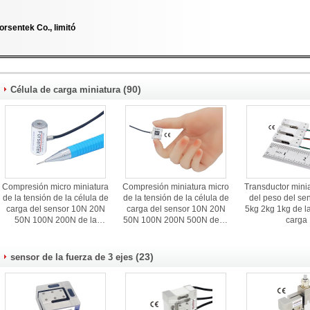
orsentek Co., limitó
(90)
Célula de carga miniatura
Compresión micro miniatura
Compresión miniatura micro
Transductor mini
de la tensión de la célula de
de la tensión de la célula de
del peso del se
carga del sensor 10N 20N
carga del sensor 10N 20N
5kg 2kg 1kg de la
50N 100N 200N de la
50N 100N 200N 500N de la
carga
fuerza
fuerza
(23)
sensor de la fuerza de 3 ejes