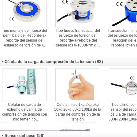
Tipo montaje del hueco del
Tipo hueco transductor del
Transductor mini
perfil bajo del Reborde-a-
esfuerzo de torsión del
del esfuerzo de to
reborde del sensor del
Reborde-a-reborde del
reacción del es
esfuerzo de torsión de la
sensor los 0-1000N*m del
reborde lbf-en 
reacción
esfuerzo de torsión de la
estático del es
reacción
torsión
(92)
Célula de la carga de compresión de la tensión
Celular de carga de
Célula micro 1kg 2kg 5kg
Tipo cilíndrico 
extremo de varilla de
10kg 20kg 50kg 100kg de la
sensor del rebo
compresión de tensión con
carga de compresión de la
célula de carg
hilo femenino
tensión
500N 200N 100
M4/M5/M6/M8/M10
de la fue
(56)
Sensor del peso