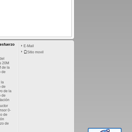
 esfuerzo
E-Mail
Sitio movil
del
os 20M
de la
o de
 la
o de
vo de la
o de
otación
ductor
nsor 0-
zo de
ión
rzo de