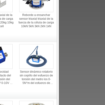
axial de la
Reborde a ensanchar
la de carga
sensor triaxial triaxial de la
 20kg 10kg
fuerza de la célula de carga
ell
10kN 5kN 3kN 2kN 1kN
locidad
Sensor dinámico rotatorio
ntacto del
sin cepillo del esfuerzo de
sión del
torsión del metro los 0-
V 0-10V 4-
5N*m del esfuerzo de
erzo de
torsión de la capacidad baja