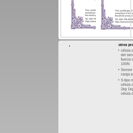
otros pr
célula 
del sen
fuerza 
100N
Sensor 
carga p
S-tipo 
célula 
2kg 1kg
célula 