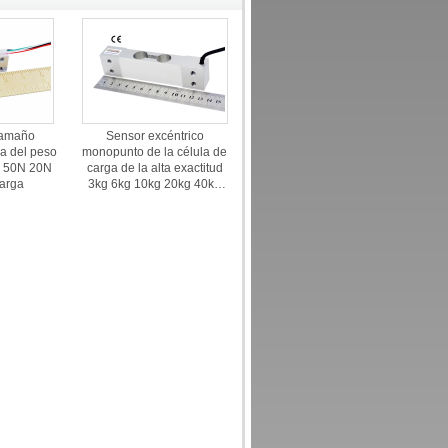
tamaño
Sensor excéntrico
a del peso
monopunto de la célula de
N 50N 20N
carga de la alta exactitud
carga
3kg 6kg 10kg 20kg 40kg
Loadcell