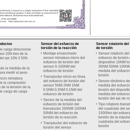
oductos
Sensor del esfuerzo de
Sensor rotatorio del
torsión de la reacción
de torsión
de carga direccional
Montaje ensanchado
Sensor rotatorio del
sor 20N tres de la
sensor miniatura micro del
esfuerzo de torsión 
del eje 10N 3 50N
esfuerzo de torsión del
dispositivo 10NM l
sensor 0-100NM del
30NM 50NM 100NM 
de la medida de la
esfuerzo de torsión
medida del esfuerz
ara medir el peso
torsión
Transductor micro en línea
micro miniatura
del esfuerzo de torsión del
Sensor dinámico de
de la compresión
sensor 5NM 2NM 1NM
medida del esfuerz
 de la tensión de la
0.5NM 0.2NM 0.1NM del
torsión del dispositi
de carga de carga
esfuerzo de torsión
medida del esfuerz
torsión del eje de r
Sensor de la medida del
esfuerzo de torsión del
Tipo rotatorio trans
transductor 200NM 100NM
del cuadrado del se
50NM del esfuerzo de
1500Nm del esfuer
torsión de la reacción
torsión de la impuls
cuadrada del esfue
Transductor del esfuerzo de
torsión
torsión del sensor