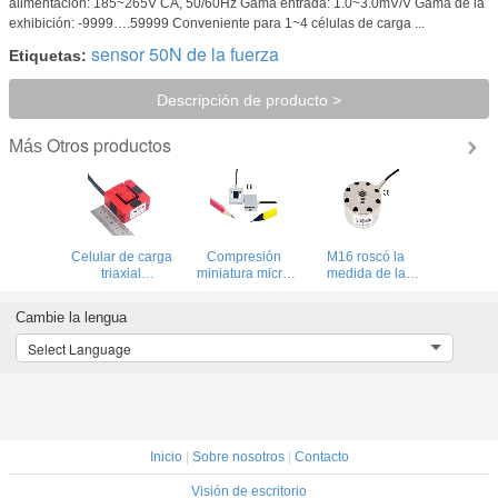
alimentación: 185~265V CA, 50/60Hz Gama entrada: 1.0~3.0mV/V Gama de la
exhibición: -9999….59999 Conveniente para 1~4 células de carga ...
sensor 50N de la fuerza
Etiquetas:
Descripción de producto >
Otros productos
Más
Celular de carga
Compresión
M16 roscó la
triaxial
miniatura micro
medida de la
5/10/20/50/100kg
de la tensión de la
fuerza de
Sensor de fuerza
célula de carga
compresión de la
Cambie la lengua
de 3 ejes para
del sensor 10N
célula de carga
robótica
20N 50N 100N
500N 1000N
Select Language
200N 500N de la
2000N 3kN 5kN
fuerza
10kN
Inicio
|
Sobre nosotros
|
Contacto
Visión de escritorio