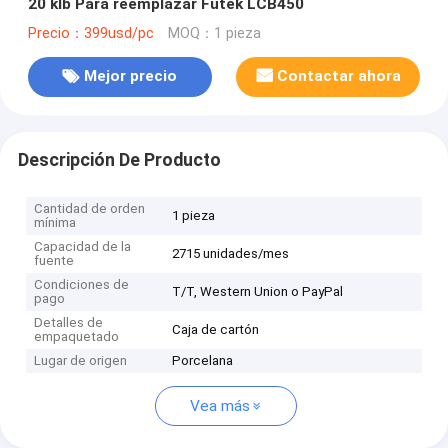
20 klb Para reemplazar Futek LCB450
Precio：399usd/pc
MOQ：1 pieza
Mejor precio
Contactar ahora
Descripción De Producto
Cantidad de orden
1 pieza
mínima
Capacidad de la
2715 unidades/mes
fuente
Condiciones de
T/T, Western Union o PayPal
pago
Detalles de
Caja de cartón
empaquetado
Lugar de origen
Porcelana
Vea más