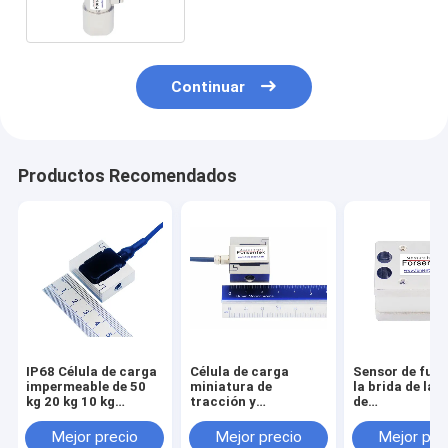
LCB450
Continuar
Productos Recomendados
IP68 Célula de carga
Célula de carga
Sensor de fuer
impermeable de 50
miniatura de
la brida de la c
kg 20 kg 10 kg
tracción y
de
Sensor de fuerza
compresión de 0-50
tensión/compr
sumergible
kg con orificios de
500N 300N 20
Mejor precio
Mejor precio
Mejor pre
montaje M6
100N 50N