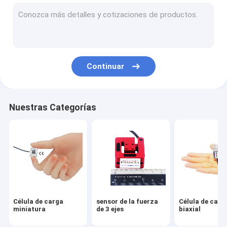
Célula de carga del reborde
Célula de carga del botón de la carga
Célula de carga del perfil bajo
Continuar
Célula de carga monopunto
Célula de carga de Digitaces
Nuestras Categorías
Célula de carga del perno de la carga
A través de la célula de carga del agujero
Arduino de la célula de carga
indicador de la célula de carga
Célula de carga
sensor de la fuerza
Célula de carg
Amplificador de la célula de carga
miniatura
de 3 ejes
biaxial