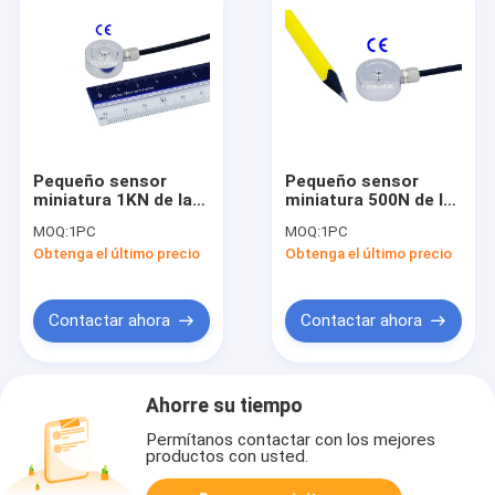
Pequeño sensor
Pequeño sensor
miniatura 1KN de la
miniatura 500N de la
fuerza de
fuerza de
MOQ:
1PC
MOQ:
1PC
compresión de la
compresión de la
Obtenga el último precio
Obtenga el último precio
célula 100kg de la
célula 50kg de la
carga de compresión
carga de compresión
Contactar ahora
Contactar ahora
Ahorre su tiempo
Permítanos contactar con los mejores
productos con usted.