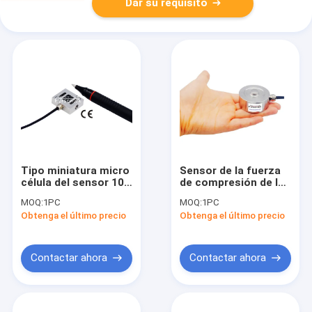
Dar su requisito
Tipo miniatura micro
Sensor de la fuerza
célula del sensor 10N
de compresión de la
20N 50N 100N 200N
célula de carga del
MOQ:
1PC
MOQ:
1PC
500N S de la fuerza
botón 150kN 100kN
Obtenga el último precio
Obtenga el último precio
de carga
50kN 20kN 10kN 5kN
2kN
Contactar ahora
Contactar ahora