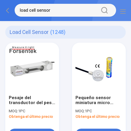
Load Cell Sensor
(1248)
Pesaje del
Pequeño sensor
transductor del peso
miniatura micro
del sensor 3kg 6kg
100lb de la
MOQ:
1PC
MOQ:
1PC
10kg 20kg 40kg de la
compresión del
Obtenga el último precio
Obtenga el último precio
célula de carga
transductor 500N de
la prensa de la célula
de carga 50kg