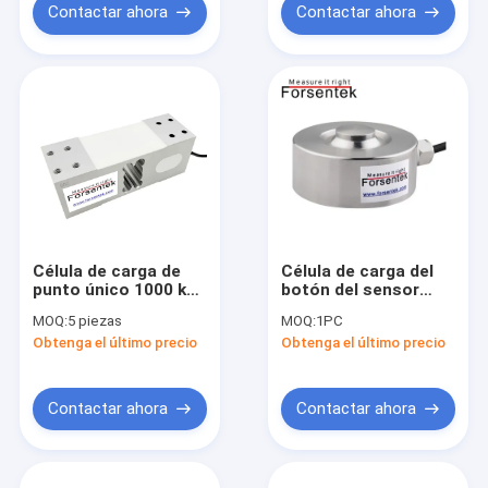
Contactar ahora
Contactar ahora
Célula de carga de
Célula de carga del
punto único 1000 kg
botón del sensor
600 kg 500 kg 300 kg
10KN de la fuerza de
MOQ:
5 piezas
MOQ:
1PC
200 kg 100 kg Sensor
compresión de la
Obtenga el último precio
Obtenga el último precio
de pesaje
célula 1t de la carga
de compresión
1000KG
Contactar ahora
Contactar ahora