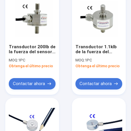
Transductor 200lb de
Transductor 1.1klb
la fuerza del sensor
de la fuerza del
1KN de la fuerza de
sensor 5KN de la
MOQ:
1PC
MOQ:
1PC
la tensión de la
fuerza de la tensión
Obtenga el último precio
Obtenga el último precio
célula de carga de la
de la célula de carga
tensión M8 100kg
de la tensión 500kg
Contactar ahora
Contactar ahora