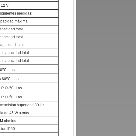
 12 V
siguientes medidas:
apacidad máxima
apacidad total
apacidad total
capacidad total
de capacidad total
de capacidad total
o
40
C. Las
o
s 60
C. Las
o
 R.O./
C. Las
o
 R.O./
C. Las
ansmisión superior a 80 Hz
ia de 45 W o más
 M ohmios
ción IP50