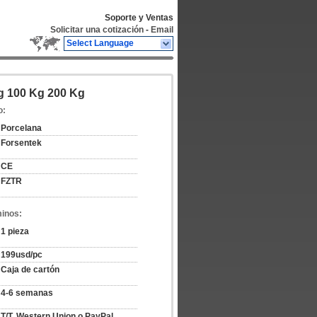
Soporte y Ventas
Solicitar una cotización
-
Email
Select Language
g 100 Kg 200 Kg
o:
Porcelana
Forsentek
CE
FZTR
minos:
1 pieza
199usd/pc
Caja de cartón
4-6 semanas
T/T, Western Union o PayPal