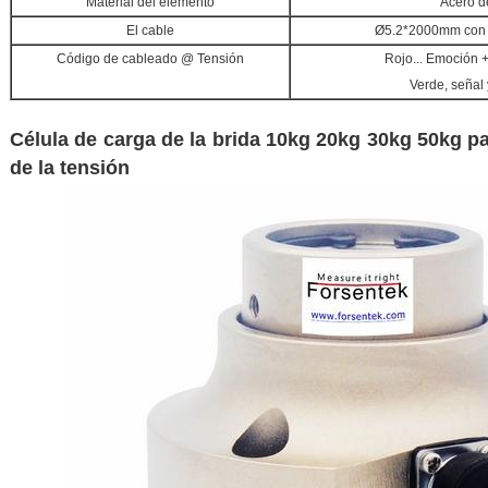
Material del elemento
Acero d
El cable
Ø5.2*2000mm con 4
Código de cableado @ Tensión
Rojo... Emoción +
Verde, señal 
Célula de carga de la brida 10kg 20kg 30kg 50kg pa
de la tensión