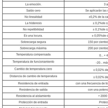
La emoción.
3 a
Saldo cero
Se aplicarán las 
No linealidad
±0,2% de la c
La histeresis
± 0,2%
de c
No repetibilidad
± 0,1%
de c
Es una locura.
± 0,05%
de 
Sobrecarga segura
150 por ciento
Sobrecarga máxima
200 por ciento
Temperatura compensada
0... + 
Temperatura de funcionamiento
-20... má
Cambio de temperatura cero
± 0,02% de
Distancia de cambio de temperatura
± 0,02% de
Resistencia de entrada
con una frecuencia de tr
Resistencia de salida
con una potenc
Resistencia al aislamiento
> 2000
Protección de entrada
Protec