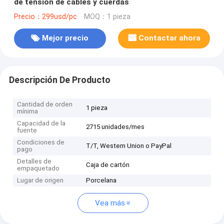
de tensión de cables y cuerdas
Precio：299usd/pc
MOQ：1 pieza
Mejor precio
Contactar ahora
Descripción De Producto
Cantidad de orden
1 pieza
mínima
Capacidad de la
2715 unidades/mes
fuente
Condiciones de
T/T, Western Union o PayPal
pago
Detalles de
Caja de cartón
empaquetado
Lugar de origen
Porcelana
Vea más