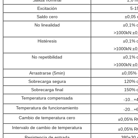
Salida nominal
2,0 
Excitación
5-1
Saldo cero
±0,05
No linealidad
±0,1% 
>1000kN:
±0
Histéresis
±0,1% 
>1000kN:
±0
No repetibilidad
±0,1% 
>1000kN:
±0
Arrastrarse (5min)
±0,05%
Sobrecarga segura
120% 
Sobrecarga final
150% 
Temperatura compensada
-10...+
Temperatura de funcionamiento
-20...+
Cambio de temperatura cero
±0,05% R
Intervalo de cambio de temperatura
±0,05% R
Resistencia de entrada
380±30 