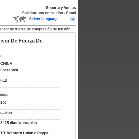
Soporte y Ventas
Solicitar una cotización
-
Email
Select Language
Sensor de fuerza de compresión de tensión
ensor De Fuerza De
o:
CHINA
Forsentek
FLB
minos:
1pc
cartón
3~25 días laborables
T/T, Western Union o Paypal