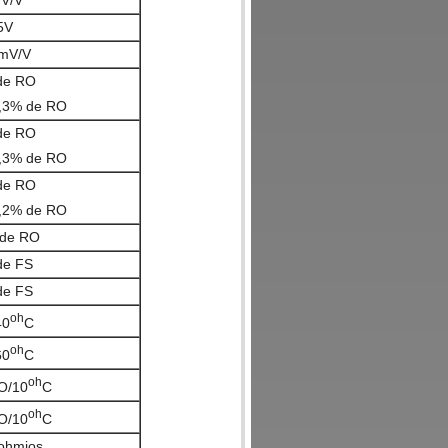
mV/V
5V
 mV/V
de RO
,3% de RO
de RO
,3% de RO
de RO
,2% de RO
 de RO
de FS
de FS
oh
40
C
oh
60
C
oh
O/10
C
oh
O/10
C
ohmios