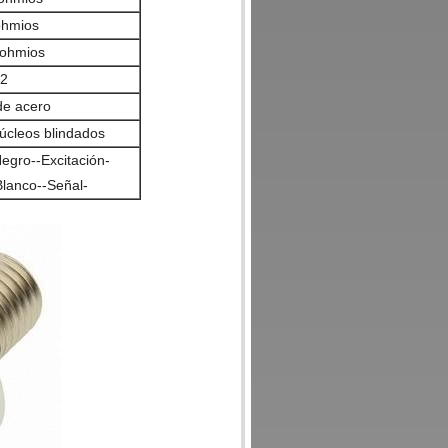
ohmios
ohmios
62
de acero
cleos blindados
egro--Excitación-
Blanco--Señal-