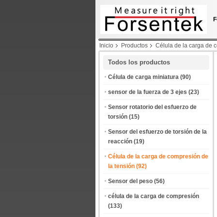
F
Inicio
Productos
Célula de la carga de 
300 kN 500 kN
Todos los productos
Célula de carga miniatura
(90)
sensor de la fuerza de 3 ejes
(23)
Sensor rotatorio del esfuerzo de
torsión
(15)
Sensor del esfuerzo de torsión de la
reacción
(19)
Célula de la carga de compresión de
la tensión
(92)
Sensor del peso
(56)
célula de la carga de compresión
(133)