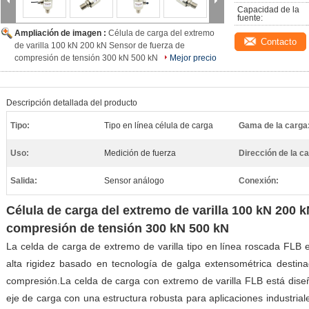
Capacidad de la 
fuente:
Ampliación de imagen :
Célula de carga del extremo
Contacto
de varilla 100 kN 200 kN Sensor de fuerza de
compresión de tensión 300 kN 500 kN
Mejor precio
Descripción detallada del producto
Tipo:
Tipo en línea célula de carga
Gama de la carga
Uso:
Medición de fuerza
Dirección de la c
Salida:
Sensor análogo
Conexión:
Célula de carga del extremo de varilla 100 kN 200 
compresión de tensión 300 kN 500 kN
La celda de carga de extremo de varilla tipo en línea roscada FLB 
alta rigidez basado en tecnología de galga extensométrica destina
compresión.La celda de carga con extremo de varilla FLB está dise
eje de carga con una estructura robusta para aplicaciones industria