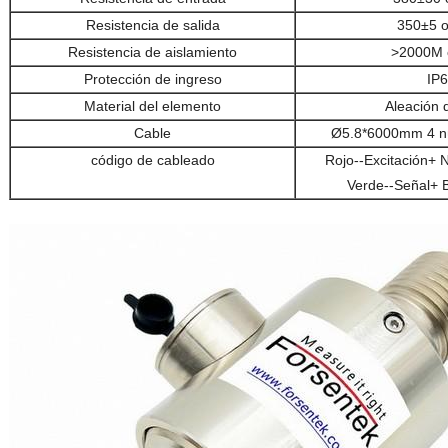
Resistencia de salida
350±5 
Resistencia de aislamiento
>2000M 
Protección de ingreso
IP
Material del elemento
Aleación 
Cable
Ø5.8*6000mm 4 nú
código de cableado
Rojo--Excitación+ N
Verde--Señal+ 