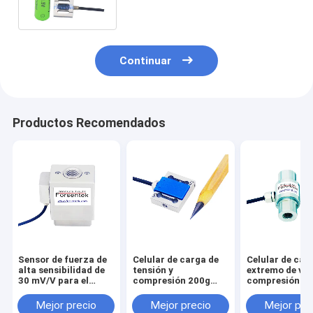
más pequeñas de la tracción
2kg
Continuar
Productos Recomendados
Sensor de fuerza de
Celular de carga de
Celular de car
alta sensibilidad de
tensión y
extremo de var
30 mV/V para el
compresión 200g
compresión de
medidor de tensión
500g Micro sensor
tensión con hi
de semiconductores
de fuerza 2N 5N
femenino
Mejor precio
Mejor precio
Mejor pre
M4/M5/M6/M8