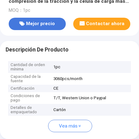
compresión de la tracción y la célula de carga más
pequeñas de la tracción 2kg
MOQ：1pc
Mejor precio
Contactar ahora
Descripción De Producto
Cantidad de orden
1pc
mínima
Capacidad de la
3060pcs/month
fuente
Certificación
CE
Condiciones de
T/T, Western Union o Paypal
pago
Detalles de
Cartón
empaquetado
Vea más