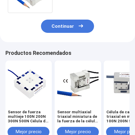
triaxial de la célula
Continuar
Productos Recomendados
Sensor de fuerza
Sensor multiaxial
Célula de carg
multieje 100N 200N
triaxial miniatura de
triaxial en min
300N 500N Célula de
la fuerza de la célula
100N 200N Se
carga de 3 ejes
de carga 100N 50N
de fuerza mult
3A60A
20N 10N
pequeño 500N
Mejor precio
Mejor precio
Mejor pre