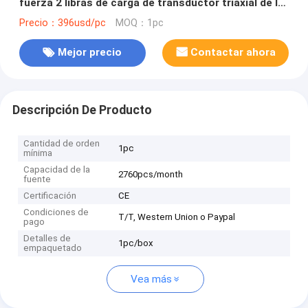
fuerza 2 libras de carga de transductor triaxial de la
célula
Precio：396usd/pc
MOQ：1pc
Mejor precio
Contactar ahora
Descripción De Producto
Cantidad de orden
1pc
mínima
Capacidad de la
2760pcs/month
fuente
Certificación
CE
Condiciones de
T/T, Western Union o Paypal
pago
Detalles de
1pc/box
empaquetado
Vea más