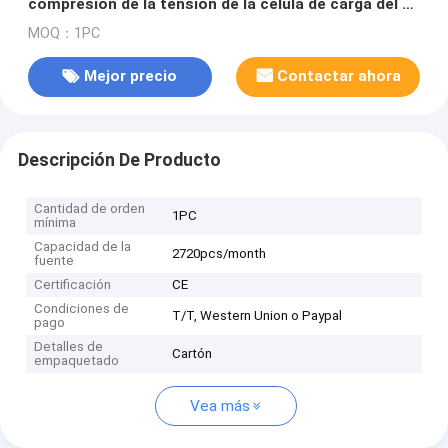
compresión de la tensión de la célula de carga del S-
haz 2lb 5lb 10lb 20lb
MOQ：1PC
Mejor precio
Contactar ahora
Descripción De Producto
Cantidad de orden
1PC
mínima
Capacidad de la
2720pcs/month
fuente
Certificación
CE
Condiciones de
T/T, Western Union o Paypal
pago
Detalles de
Cartón
empaquetado
Vea más