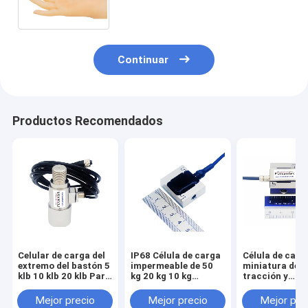
S-haz 2lb 5lb 10lb 20lb
Continuar
Productos Recomendados
Celular de carga del
IP68 Célula de carga
Célula de carg
extremo del bastón 5
impermeable de 50
miniatura de
klb 10 klb 20 klb Para
kg 20 kg 10 kg
tracción y
reemplazar Futek
Sensor de fuerza
compresión de
LCB450
sumergible
kg con orificio
Mejor precio
Mejor precio
Mejor pre
montaje M6