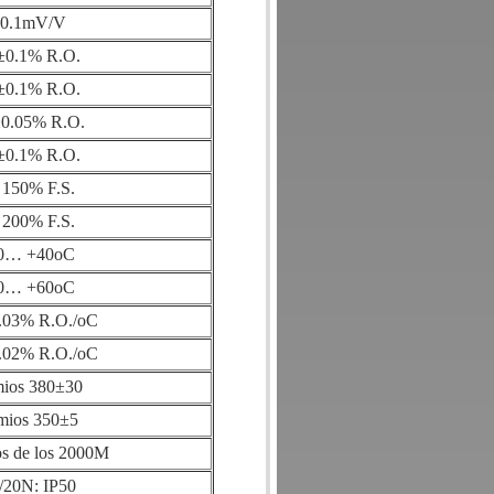
0.1mV/V
±0.1% R.O.
±0.1% R.O.
±0.05% R.O.
±0.1% R.O.
 150% F.S.
 200% F.S.
0… +40oC
0… +60oC
.03% R.O./oC
.02% R.O./oC
ios 380±30
mios 350±5
s de los 2000M
/20N: IP50