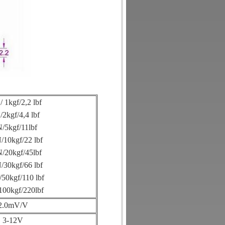
/ 1kgf/2,2 lbf
2kgf/4,4 lbf
/5kgf/11lbf
/10kgf/22 lbf
/20kgf/45lbf
/30kgf/66 lbf
50kgf/110 lbf
100kgf/220lbf
2.0mV/V
3-12V