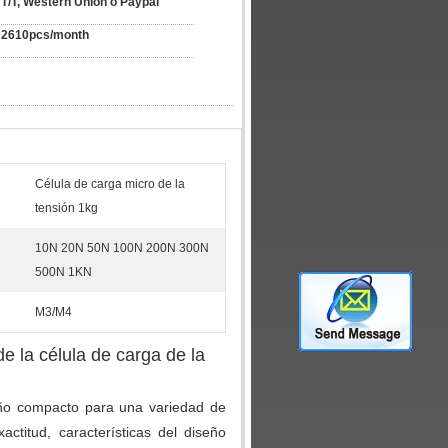
T/T, Western Union o Paypal
2610pcs/month
Célula de carga micro de la
tensión 1kg
10N 20N 50N 100N 200N 300N
500N 1KN
M3/M4
e la célula de carga de la
ño compacto para una variedad de
ctitud, características del diseño