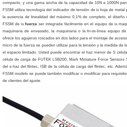
compacto, y una gama ancha de la capacidad de 10N a 1000N para e
FSSM utiliza tecnología del indicador de tensión de
hoja de metal 
la
la ausencia de linealidad del máximo 0,1% de completo, el diseñ
FSSM de
fuerza
ser integrada fácilmente en el equipo de
maqu
la
la
maquinaria de envasado, la maquinaria o la
línea equipo de
fin-de-
ofrece los agujeros roscados en dos lados para el montaje de acceso
micro de la fuerza se pueden utilizar para la tensión y la medida de
el espacio limitado. Usted puede encontrar el haz menor de S célu
célula de carga de FUTEK LSB200, Mark Miniature Force Sensors Se
del s-haz del flintec, ISB de la célula de carga del flintec, etc. Ade
FSSM modelo se puede también modificar o modificar para requisitos
de clientes del ajuste.