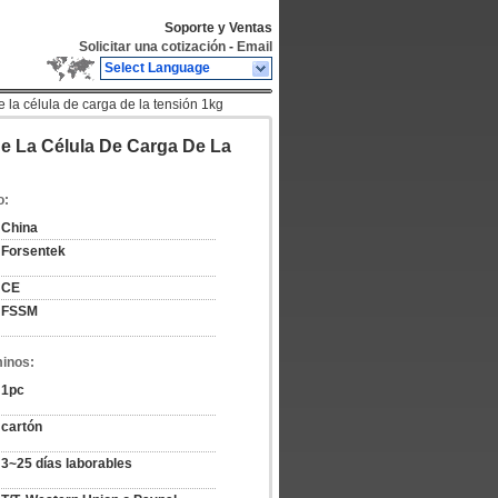
Soporte y Ventas
Solicitar una cotización
-
Email
Select Language
e la célula de carga de la tensión 1kg
e La Célula De Carga De La
o:
China
Forsentek
CE
FSSM
minos:
1pc
cartón
3~25 días laborables