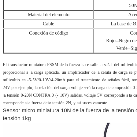
50N
Material del elemento
Acer
Cable
La base de 
Conexión de código
Co
Rojo--Negro de 
Verde--Sig
El transductor miniatura FSSM de
fuerza hace salir la señal del milivolt
la
proporcional a
carga aplicada, un amplificador de
célula de carga se p
la
la
milivoltio en -5-5V/0-10V/4-20mA para el tratamiento de señales fácil
24V por ejemplo, la relación del
voltaje será la carga de compresión 
carga-
tensión 0-20N CONTRA 0 (- 10V) salidas,
voltaje 5V corresponde a
c
la
la
corresponde a
fuerza de
tensión 2N, y así sucesivamente.
la
la
Sensor micro miniatura 10N de la fuerza de la tensión d
tensión 1kg