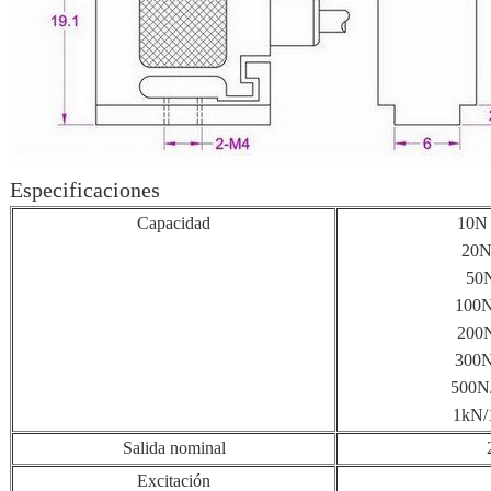
Especificaciones
Capacidad
10N 
20N/
50N
100N
200N
300N
500N/
1kN/
Salida nominal
Excitación