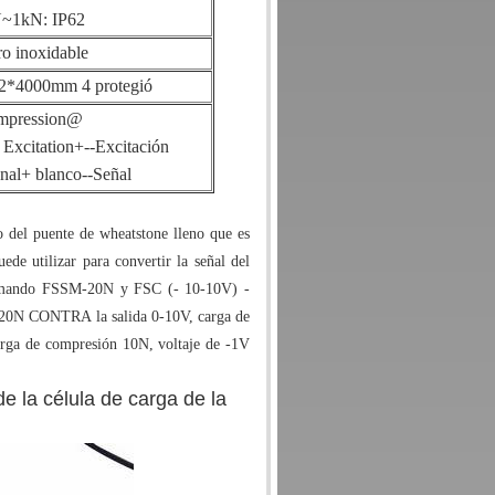
~1kN: IP62
o inoxidable
Ø2*4000mm 4 protegió
mpression@
Excitation+--Excitación
nal+ blanco--Señal
io del puente de wheatstone lleno que es
uede utilizar para convertir la señal del
, tomando FSSM-20N y FSC (- 10-10V) -
0-20N CONTRA la salida 0-10V, carga de
arga de compresión 10N, voltaje de -1V
e la célula de carga de la