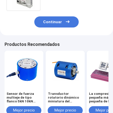
Continuar
Productos Recomendados
Sensor de fuerza
Transductor
La compresió
multieje de tipo
rotatorio dinámico
pequeña más
flanco 5kN 10kN
miniatura del
pequeña de la
20kN 30kN 50kN
esfuerzo de torsión
tensión del se
100kN Célula de
del sensor 1NM 2NM
la fuerza del
Mejor precio
Mejor precio
Mejor pre
carga triaxial
3NM 5NM del
transductor 1