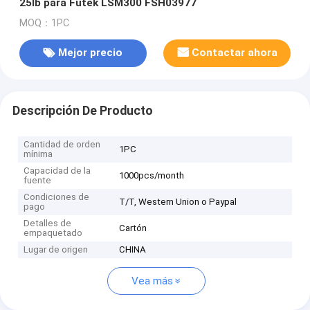
25lb para Futek LSM300 FSH03977
MOQ：1PC
Mejor precio
Contactar ahora
Descripción De Producto
Cantidad de orden
1PC
mínima
Capacidad de la
1000pcs/month
fuente
Condiciones de
T/T, Western Union o Paypal
pago
Detalles de
Cartón
empaquetado
Lugar de origen
CHINA
Vea más