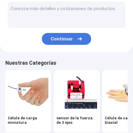
Célula de carga del reborde
Célula de carga del botón de la carga
Célula de carga del perfil bajo
Continuar
Célula de carga monopunto
Célula de carga de Digitaces
Nuestras Categorías
Célula de carga del perno de la carga
A través de la célula de carga del agujero
Arduino de la célula de carga
indicador de la célula de carga
Célula de carga
sensor de la fuerza
Célula de carg
Amplificador de la célula de carga
miniatura
de 3 ejes
biaxial