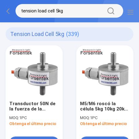
Tension Load Cell 5kg
(339)
Transductor 50N de
M5/M6 roscó la
la fuerza de la
célula 5kg 10kg 20kg
tensión del sensor
30kg 50kg 100kg de
MOQ:
1PC
MOQ:
1PC
50N de la fuerza de la
la carga de la tensión
Obtenga el último precio
Obtenga el último precio
tensión de la célula
y de compresión
de carga de la
tensión 5kg