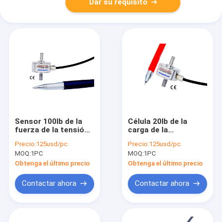
Dar su requisito
Sensor 100lb de la
Célula 20lb de la
fuerza de la tensión
carga de la
de la medida 500N de
compresión y de
Precio:
125usd/pc
Precio:
125usd/pc
la fuerza de la célula
compresión de la
MOQ:
1PC
MOQ:
1PC
de carga de la
tensión del
tensión 50kg
transductor 100N de
Obtenga el último precio
Obtenga el último precio
la fuerza de la
tensión
Contactar ahora
Contactar ahora