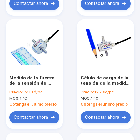
Contactar ahora
Contactar ahora
Medida de la fuerza
Célula de carga de la
de la tensión del
tensión de la medida
sensor 200N de la
65lb de la fuerza del
Precio:
125usd/pc
Precio:
125usd/pc
fuerza de la tensión
sensor 300N de la
MOQ:
1PC
MOQ:
1PC
de la célula de carga
fuerza de la tensión
de la tensión 20kg
30kg
Obtenga el último precio
Obtenga el último precio
Contactar ahora
Contactar ahora