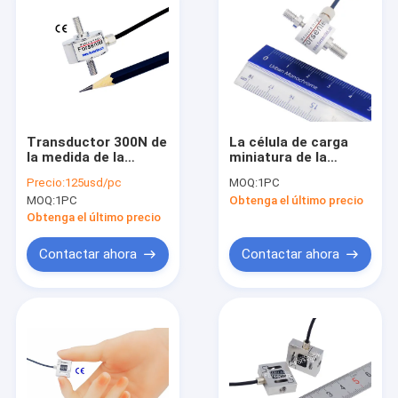
Transductor 300N de
La célula de carga
la medida de la
miniatura de la
fuerza de la célula
tensión 5kg 10kg
Precio:
125usd/pc
MOQ:
1PC
30kg de la carga de la
20kg 50kg M4 roscó
MOQ:
1PC
Obtenga el último precio
tensión y de
la célula de carga de
compresión
la tracción
Obtenga el último precio
Contactar ahora
Contactar ahora