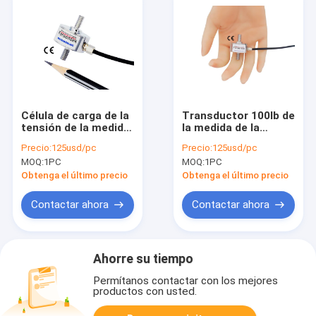
Célula de carga de la
Transductor 100lb de
tensión de la medida
la medida de la
20lb de la fuerza del
fuerza de la célula de
Precio:
125usd/pc
Precio:
125usd/pc
sensor 100N de la
carga de Rod End
MOQ:
1PC
MOQ:
1PC
fuerza de la tensión
Compression And
10kg
Tension 500N
Obtenga el último precio
Obtenga el último precio
Contactar ahora
Contactar ahora
Ahorre su tiempo
Permítanos contactar con los mejores
productos con usted.