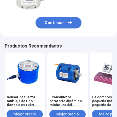
de AXIS
Continuar
Productos Recomendados
Sensor de fuerza
Transductor
La compresió
multieje de tipo
rotatorio dinámico
pequeña más
flanco 5kN 10kN
miniatura del
pequeña de la
20kN 30kN 50kN
esfuerzo de torsión
tensión del se
100kN Célula de
del sensor 1NM 2NM
la fuerza del
Mejor precio
Mejor precio
Mejor pre
carga triaxial
3NM 5NM del
transductor 1