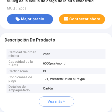
500kg de la célula de carga de la alta exactitud
MOQ：2pcs
Mejor precio
Contactar ahora
Descripción De Producto
Cantidad de orden
2pcs
mínima
Capacidad de la
6000pcs/month
fuente
Certificación
CE
Condiciones de
T/T, Western Union o Paypal
pago
Detalles de
Cartón
empaquetado
Vea más