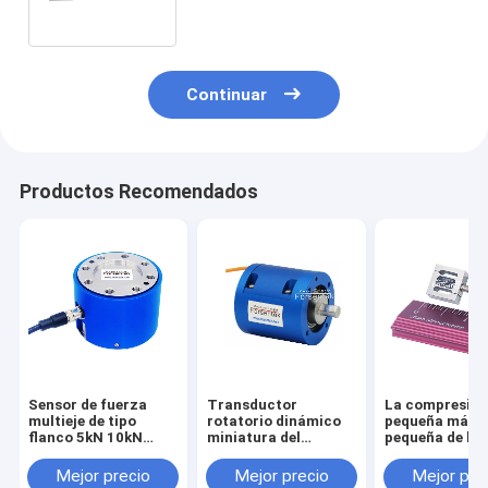
exactitud
Continuar
Productos Recomendados
Sensor de fuerza
Transductor
La compresió
multieje de tipo
rotatorio dinámico
pequeña más
flanco 5kN 10kN
miniatura del
pequeña de la
20kN 30kN 50kN
esfuerzo de torsión
tensión del se
100kN Célula de
del sensor 1NM 2NM
la fuerza del
Mejor precio
Mejor precio
Mejor pre
carga triaxial
3NM 5NM del
transductor 1