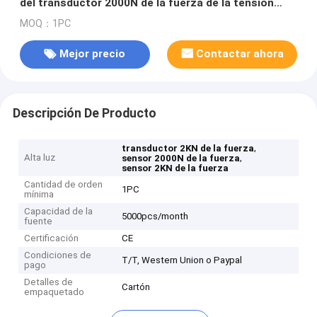
del transductor 2000N de la fuerza de la tensión
450lb
MOQ：1PC
Mejor precio
Contactar ahora
Descripción De Producto
,
transductor 2KN de la fuerza
Alta luz
,
sensor 2000N de la fuerza
sensor 2KN de la fuerza
Cantidad de orden
1PC
mínima
Capacidad de la
5000pcs/month
fuente
Certificación
CE
Condiciones de
T/T, Western Union o Paypal
pago
Detalles de
Cartón
empaquetado