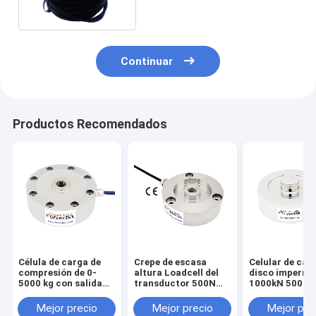
torsión de anillo
Continuar
Productos Recomendados
Célula de carga de
Crepe de escasa
Celular de car
compresión de 0-
altura Loadcell del
disco imperme
5000 kg con salida
transductor 500N
1000kN 500kN
de 0-10V, 0-5V, 4-
1KN 2KN 3KN de la
300kN 200kN 
20mA
fuerza de
50kN Sensor d
Mejor precio
Mejor precio
Mejor pre
compresión
fuerza redond