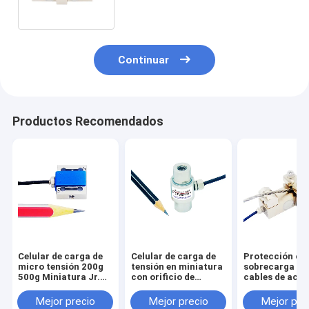
la sobrecarga de la grúa
Continuar
Productos Recomendados
Celular de carga de
Celular de carga de
Protección co
micro tensión 200g
tensión en miniatura
sobrecarga de
500g Miniatura Jr.
con orificio de
cables de acer
Transductor de
montaje
Celular de car
fuerza de haz S 5N
M10/M8/M6/M5/M4
Sensor de
Mejor precio
Mejor precio
Mejor pre
2N
sobrecarga de