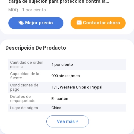
carga de sujeción para protección contra la
sobrecarga de la grúa
MOQ：1 por ciento
Mejor precio
Contactar ahora
Descripción De Producto
Cantidad de orden
1 por ciento
mínima
Capacidad de la
990 piezas/mes
fuente
Condiciones de
T/T, Western Union o Paypal
pago
Detalles de
En cartón
empaquetado
Lugar de origen
China.
Vea más