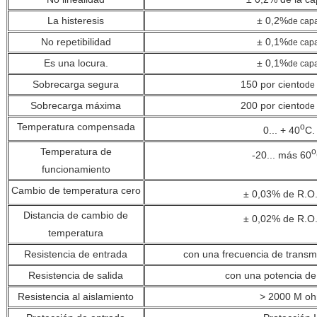
La histeresis
± 0,2%
de cap
No repetibilidad
± 0,1%
de cap
Es una locura.
± 0,1%
de cap
Sobrecarga segura
150 por ciento
de
Sobrecarga máxima
200 por ciento
de
Temperatura compensada
o
0... + 40
C.
Temperatura de
o
-20... más 60
funcionamiento
Cambio de temperatura cero
± 0,03% de R.O.
Distancia de cambio de
± 0,02% de R.O.
temperatura
Resistencia de entrada
con una frecuencia de transm
Resistencia de salida
con una potencia d
Resistencia al aislamiento
> 2000 M oh