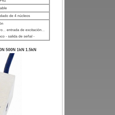
IP62
dable
dado de 4 núcleos
ón
o... entrada de excitación...
co - salida de señal -
00N 500N 1kN 1.5kN