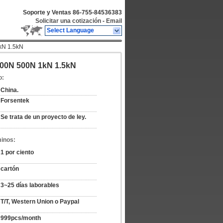
Soporte y Ventas
86-755-84536383
Solicitar una cotización
-
Email
Select Language
kN 1.5kN
200N 500N 1kN 1.5kN
o:
China.
Forsentek
Se trata de un proyecto de ley.
minos:
1 por ciento
cartón
3~25 días laborables
T/T, Western Union o Paypal
999pcs/month