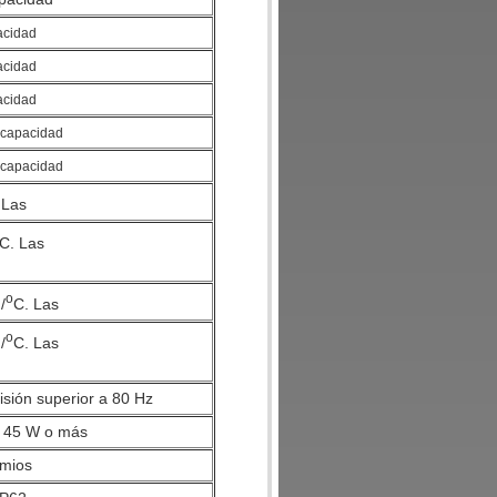
acidad
acidad
acidad
 capacidad
 capacidad
 Las
C. Las
o
/
C. Las
o
/
C. Las
isión superior a 80 Hz
e 45 W o más
mios