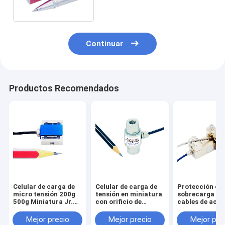
inserción 50N 20N
Continuar
Productos Recomendados
Celular de carga de
Celular de carga de
Protección co
micro tensión 200g
tensión en miniatura
sobrecarga de
500g Miniatura Jr.
con orificio de
cables de acer
Transductor de
montaje
Celular de car
fuerza de haz S 5N
M10/M8/M6/M5/M4
Sensor de
Mejor precio
Mejor precio
Mejor pre
2N
sobrecarga de