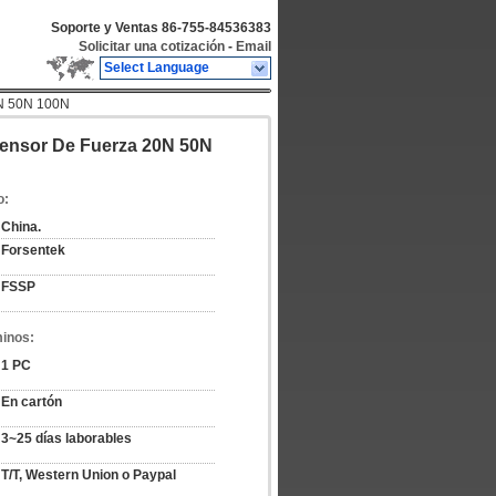
Soporte y Ventas
86-755-84536383
Solicitar una cotización
-
Email
Select Language
0N 50N 100N
Sensor De Fuerza 20N 50N
o:
China.
Forsentek
FSSP
minos:
1 PC
En cartón
3~25 días laborables
T/T, Western Union o Paypal