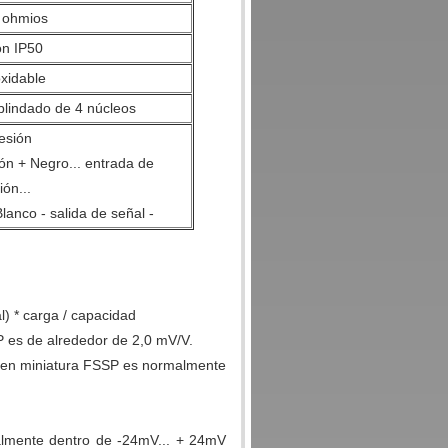
 ohmios
ón IP50
xidable
lindado de 4 núcleos
esión
ión + Negro... entrada de
ión...
lanco - salida de señal -
emisiones de gases de efecto
.
l) * carga / capacidad
P es de alrededor de 2,0 mV/V.
n en miniatura FSSP es normalmente
almente dentro de -24mV... + 24mV