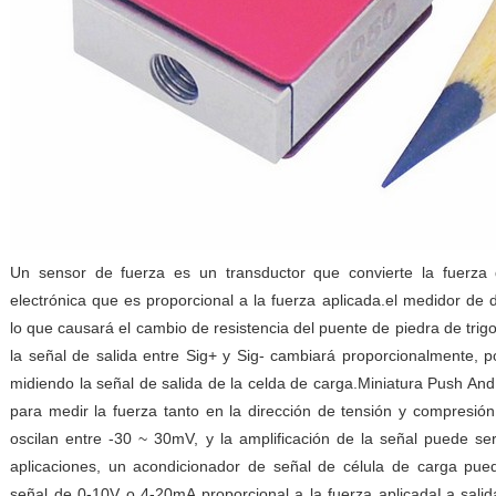
Un sensor de fuerza es un transductor que convierte la fuerza
electrónica que es proporcional a la fuerza aplicada.el medidor de
lo que causará el cambio de resistencia del puente de piedra de trig
la señal de salida entre Sig+ y Sig- cambiará proporcionalmente, p
midiendo la señal de salida de la celda de carga.Miniatura Push An
para medir la fuerza tanto en la dirección de tensión y compresión,
oscilan entre -30 ~ 30mV, y la amplificación de la señal puede se
aplicaciones, un acondicionador de señal de célula de carga pued
señal de 0-10V o 4-20mA proporcional a la fuerza aplicadaLa sali