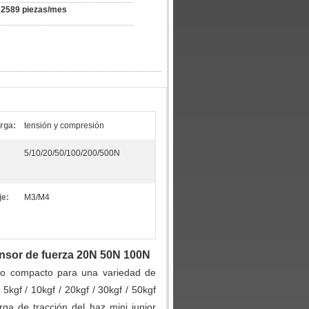
2589 piezas/mes
arga:
tensión y compresión
5/10/20/50/100/200/500N
je:
M3/M4
ensor de fuerza 20N 50N 100N
ño compacto para una variedad de
5kgf / 10kgf / 20kgf / 30kgf / 50kgf
ga de tracción del haz mini junior