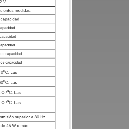
2 V
guientes medidas:
 capacidad
capacidad
 capacidad
capacidad
o
de capacidad
o
de capacidad
o
40
C. Las
o
60
C. Las
o
.O./
C. Las
o
.O./
C. Las
smisión superior a 80 Hz
 de 45 W o más