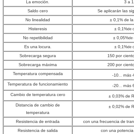
La emoción.
3 a 1
Saldo cero
Se aplicarán las si
No linealidad
± 0,1% de la
Histeresis
± 0,1%
de 
No repetibilidad
± 0,05%
de
Es una locura.
± 0,1%
de 
Sobrecarga segura
150 por cient
Sobrecarga máxima
200 por cient
Temperatura compensada
-10... más 
Temperatura de funcionamiento
-20... más 
Cambio de temperatura cero
± 0,03% de R
Distancia de cambio de
± 0,02% de R
temperatura
Resistencia de entrada
con una frecuencia de tran
Resistencia de salida
con una potencia