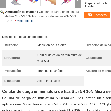
Capacidad de la 
fuente:
Ampliación de imagen :
Celular de carga en miniatura
Contacto
de haz S Jr 5N 10N Micro sensor de fuerza 20N 50N
100N
Mejor precio
Descripción detallada del producto
Utilización:
Medición de la fuerza
Dirección de la c
Celular de carga en miniatura de
Estructura:
Capacidad:
viga S Jr
Producción:
Transductor análogo
Agujero de monta
El material:
Acero inoxidable
Celular de carga en miniatura de haz S Jr 5N 10N Micro s
Celular de carga en miniatura S Beam Jr
FSSP ofrece un dise
aplicaciones.Micro Junior Load Cell FSSP ofrece 500g / 1kgf / 2kgf / 
ocho capacidades de carga para elegir.El FSSP de la celda de car