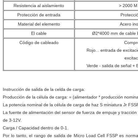
Resistencia al aislamiento
> 2000 M
Protección de entrada
Protecci
Material del elemento
Acero ino
El cable
Ø2*4000 mm de cable b
Código de cableado
Compr
Rojo... entrada de excitac
excitac
Verde - salida de señal + B
El valor de las emisiones de gases de efecto invernadero es el valor de las 
invernadero, que es el valor de las emisiones de gases de efecto invernadero
Instrucción de salida de la celda de carga:
Producción de la célula de carga: = (alimentador * producción nomina
La potencia nominal de la célula de carga de haz S miniatura Jr FSS
La fuente de alimentación del sensor de fuerza de empuje y tracció
de 3-12V.
Carga / Capacidad dentro de 0-1.
Por lo tanto, el rango de salida de Micro Load Cell FSSP es norm