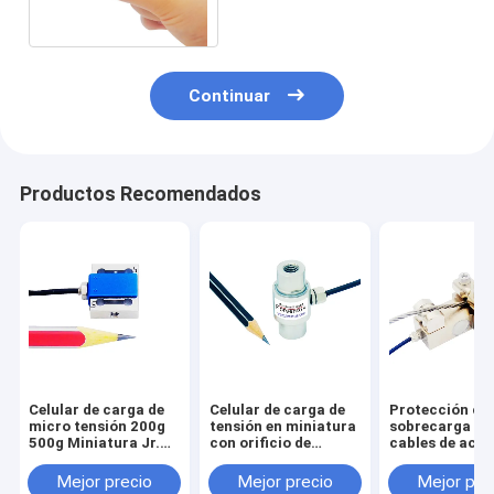
carga de haz S 50kg
Continuar
Productos Recomendados
Celular de carga de
Celular de carga de
Protección co
micro tensión 200g
tensión en miniatura
sobrecarga de
500g Miniatura Jr.
con orificio de
cables de acer
Transductor de
montaje
Celular de car
fuerza de haz S 5N
M10/M8/M6/M5/M4
Sensor de
Mejor precio
Mejor precio
Mejor pre
2N
sobrecarga de