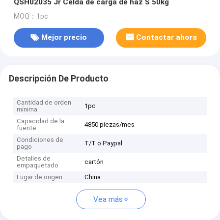
QSH02035 Jr Celda de carga de haz S 50kg
MOQ：1pc
Mejor precio
Contactar ahora
Descripción De Producto
Cantidad de orden
1pc
mínima
Capacidad de la
4850 piezas/mes
fuente
Condiciones de
T/T o Paypal
pago
Detalles de
cartón
empaquetado
Lugar de origen
China.
Vea más