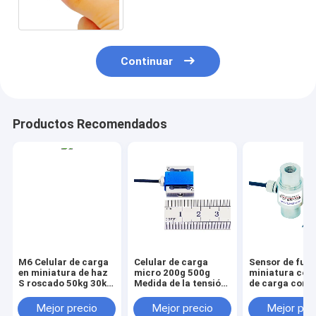
compresión de la fuerza
Continuar
Productos Recomendados
M6 Celular de carga
Celular de carga
Sensor de fuer
en miniatura de haz
micro 200g 500g
miniatura con
S roscado 50kg 30kg
Medida de la tensión
de carga con 
20kg 10kg 5kg
y la fuerza de
interna
compresión 2N 5N
Mejor precio
Mejor precio
Mejor pre