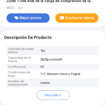
220lb 110lb 45lb de la carga de compresión de la
fuerza
MOQ：1pc
Mejor precio
Contactar ahora
Descripción De Producto
Cantidad de orden
1pc
mínima
Capacidad de la
2825pcs/month
fuente
Certificación
CE
Condiciones de
T/T, Western Union o Paypal
pago
Detalles de
Cartón
empaquetado
Vea más