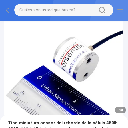
2
/
4
Tipo miniatura sensor del reborde de la célula 450lb