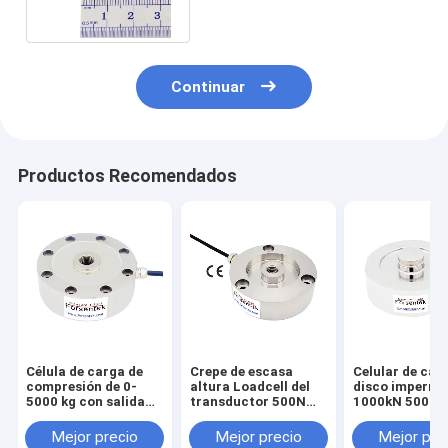
Continuar
Productos Recomendados
Célula de carga de
Crepe de escasa
Celular de car
compresión de 0-
altura Loadcell del
disco imperme
5000 kg con salida
transductor 500N
1000kN 500kN
de 0-10V, 0-5V, 4-
1KN 2KN 3KN de la
300kN 200kN 
20mA
fuerza de
50kN Sensor d
Mejor precio
Mejor precio
Mejor pre
compresión
fuerza redond