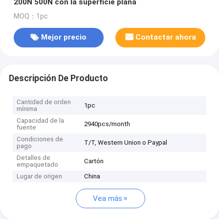
200N 500N con la superficie plana
MOQ：1pc
Mejor precio
Contactar ahora
Descripción De Producto
Cantidad de orden
1pc
mínima
Capacidad de la
2940pcs/month
fuente
Condiciones de
T/T, Western Union o Paypal
pago
Detalles de
Cartón
empaquetado
Lugar de origen
China
Vea más