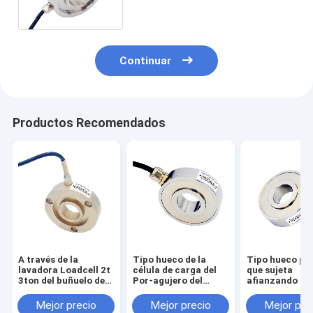
lavadora 1t 2t 3ton
Continuar
Productos Recomendados
A través de la
Tipo hueco de la
Tipo hueco pe
lavadora Loadcell 2t
célula de carga del
que sujeta
3ton del buñuelo de
Por-agujero del
afianzando la
la célula de carga del
buñuelo 1t 2t 3t que
lavadora de la
agujero 500kg
afianza el sensor con
con abrazadera
Mejor precio
Mejor precio
Mejor pre
1000kg
abrazadera 5t 10t
célula de carg