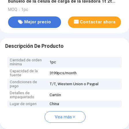
buñuelo de la célula de carga de la lavadora 1t 2t
3ton
MOQ：1pc
Mejor precio
Contactar ahora
Descripción De Producto
Cantidad de orden
1pc
mínima
Capacidad de la
3199pcs/month
fuente
Condiciones de
T/T, Western Union o Paypal
pago
Detalles de
Cartón
empaquetado
Lugar de origen
China
Vea más