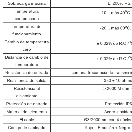
Sobrecarga máxima
El 200% F.S.
Temperatura
o
-10... más 40
C.
compensada
Temperatura de
o
-20... más 60
C.
funcionamiento
Cambio de temperatura
o
± 0,02% de R.O./
cero
Distancia de cambio de
o
± 0,02% de R.O./
temperatura
Resistencia de entrada
con una frecuencia de transmisi
Resistencia de salida
350 ± 10 ohmi
Resistencia al
> 2000 M ohmi
aislamiento
Protección de entrada
Protección IP
Material del elemento
Acero inoxidab
El cable
Ø3*2000mm con 4 núcleo
Código de cableado
Rojo... Emoción + Negro..