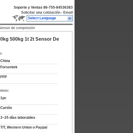
Soporte y Ventas
86-755-84536383
Solicitar una cotización
-
Email
Select Language
 Sensor de compresión
0kg 500kg 1t 2t Sensor De
o:
China
Forsentek
FFP
minos:
1pc
Cartón
3~25 días laborables
T/T, Western Union o Paypal