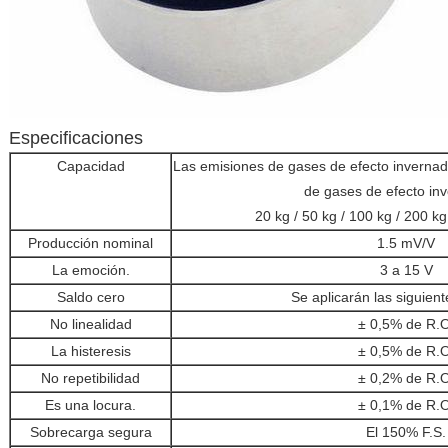
Especificaciones
Capacidad
Las emisiones de gases de efecto invernad
de gases de efecto in
20 kg / 50 kg / 100 kg / 200 kg /
Producción nominal
1.5 mV/V
La emoción.
3 a 15 V
Saldo cero
Se aplicarán las siguien
No linealidad
± 0,5% de R.O
La histeresis
± 0,5% de R.O
No repetibilidad
± 0,2% de R.O
Es una locura.
± 0,1% de R.O
Sobrecarga segura
El 150% F.S.