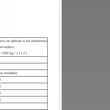
ero se aplican a las emisiones
vernadero.
 500 kg / 1 t / 2 t
tes medidas:
.
.
.
.