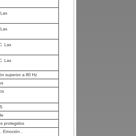
 Las
 Las
C. Las
C. Las
ón superior a 80 Hz
os
os
65
le
s protegidos
. Emoción...