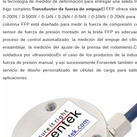
la tecnología de medidor de deformación para entregar una salida m
trigo completo.
Transductor de fuerza de empuje
El FFP ofrece sie
0-200N / 0-500N / 0-1kN / 0-2kN / 0-5kN / 0-10kN / 0-20kN para el
columna FFP está diseñado para medir la fuerza de compresión con
sensor de fuerza de presión montado en la brida FFP es adecuad
proceso de control automatizado, la medición del empuje del cilin
ensamblaje, la medición del ajuste de la prensa del rodamiento,C
soldadura por ultrasonidosEn el caso de los productos de la indust
fuerza de presión manual, y así sucesivamente.Forsentek también e
servicio de diseño personalizado de células de carga para satisf
aplicaciones.