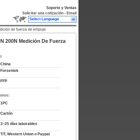
Soporte y Ventas
Solicitar una cotización
-
Email
Select Language
ición de fuerza de empuje
N 200N Medición De Fuerza
o:
China
Forsentek
FFP
minos:
1PC
Cartón
3~25 días laborables
T/T, Western Union o Paypal