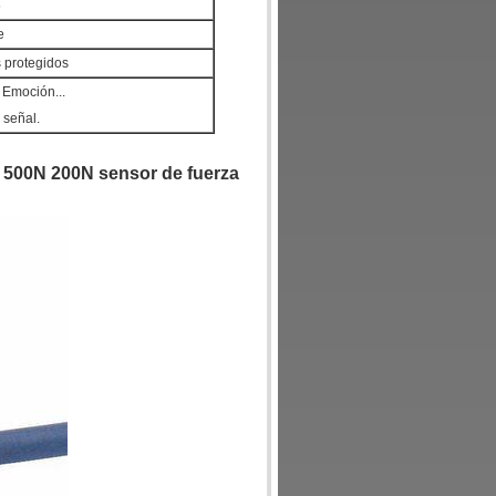
5
e
 protegidos
 Emoción...
 señal.
 500N 200N sensor de fuerza