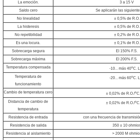
La emoción.
3 a 15 V
Saldo cero
Se aplicarán las siguient
No linealidad
± 0,5% de R.O.
La histeresis
± 0,5% de R.O.
No repetibilidad
± 0,2% de R.O.
Es una locura.
± 0,1% de R.O.
Sobrecarga segura
El 150% F.S.
Sobrecarga máxima
El 200% F.S.
Temperatura compensada
o
-10... más 40
C. 
Temperatura de
o
-20... más 60
C. 
funcionamiento
Cambio de temperatura cero
o
± 0,02% de R.O./
C
Distancia de cambio de
o
± 0,02% de R.O./
C
temperatura
Resistencia de entrada
con una frecuencia de transmisió
Resistencia de salida
350 ± 10 ohmio
Resistencia al aislamiento
> 2000 M ohmio