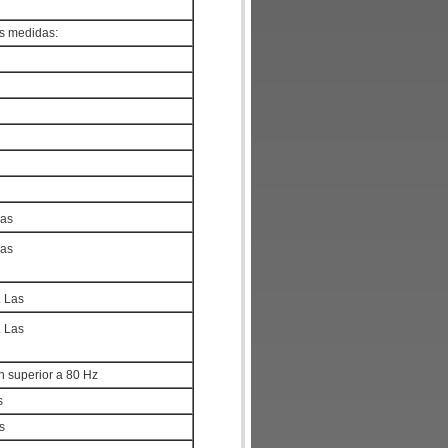
es medidas:
Las
Las
. Las
. Las
n superior a 80 Hz
s
s