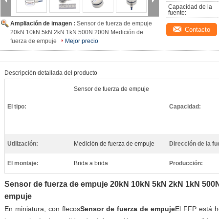
Capacidad de la 
fuente:
Ampliación de imagen :
Sensor de fuerza de empuje
Contacto
20kN 10kN 5kN 2kN 1kN 500N 200N Medición de
fuerza de empuje
Mejor precio
Descripción detallada del producto
Sensor de fuerza de empuje
El tipo:
Capacidad:
Utilización:
Medición de fuerza de empuje
Dirección de la fu
El montaje:
Brida a brida
Producción:
Sensor de fuerza de empuje 20kN 10kN 5kN 2kN 1kN 500N
empuje
En miniatura, con flecos
Sensor de fuerza de empuje
El FFP está h