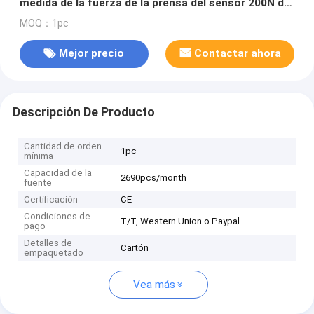
medida de la fuerza de la prensa del sensor 200N de
la fuerza
MOQ：1pc
Mejor precio
Contactar ahora
Descripción De Producto
Cantidad de orden
1pc
mínima
Capacidad de la
2690pcs/month
fuente
Certificación
CE
Condiciones de
T/T, Western Union o Paypal
pago
Detalles de
Cartón
empaquetado
Vea más