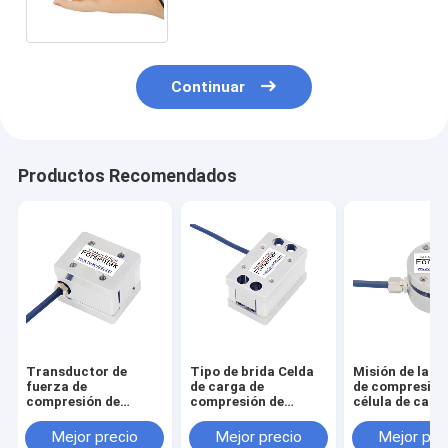
sensor 200N de la fuerza
Continuar
Productos Recomendados
Transductor de
Tipo de brida Celda
Misión de la f
fuerza de
de carga de
de compresión 
compresión de
compresión de
célula de carg
tensión 50N 100N
tensión 50kg 30kg
flancos en min
200N 300N 500N
20kg 10kg 5kg
200N 500N 1k
Mejor precio
Mejor precio
Mejor pre
5kN 10kN 20k