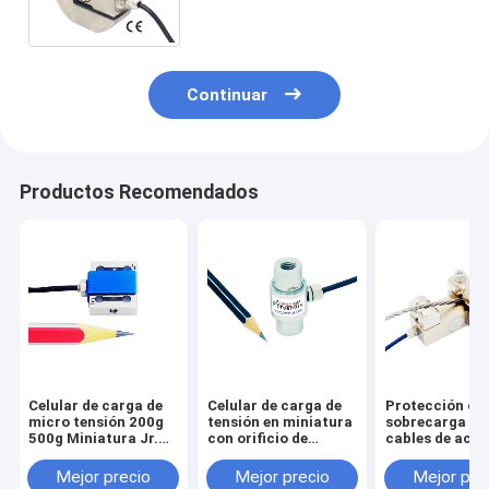
5kN de la fuerza de la tracción
10kN
Continuar
Productos Recomendados
Celular de carga de
Celular de carga de
Protección co
micro tensión 200g
tensión en miniatura
sobrecarga de
500g Miniatura Jr.
con orificio de
cables de acer
Transductor de
montaje
Celular de car
fuerza de haz S 5N
M10/M8/M6/M5/M4
Sensor de
Mejor precio
Mejor precio
Mejor pre
2N
sobrecarga de