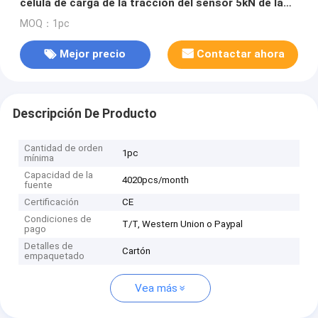
célula de carga de la tracción del sensor 5kN de la
fuerza de la tracción 10kN
MOQ：1pc
Mejor precio
Contactar ahora
Descripción De Producto
Cantidad de orden
1pc
mínima
Capacidad de la
4020pcs/month
fuente
Certificación
CE
Condiciones de
T/T, Western Union o Paypal
pago
Detalles de
Cartón
empaquetado
Vea más