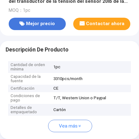
del transductor de la tensión del sensor 20lb de la
fuerza
MOQ：1pc
Mejor precio
Contactar ahora
Descripción De Producto
Cantidad de orden
1pc
mínima
Capacidad de la
3310pcs/month
fuente
Certificación
CE
Condiciones de
T/T, Western Union o Paypal
pago
Detalles de
Cartón
empaquetado
Vea más