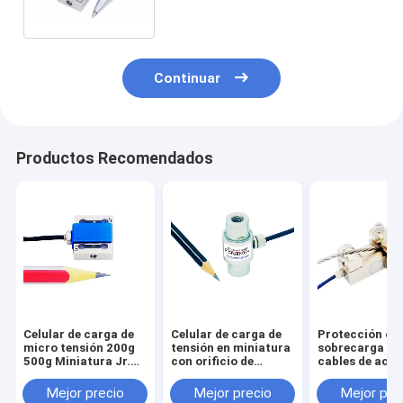
sensor 20lb de la fuerza
Continuar
Productos Recomendados
Celular de carga de
Celular de carga de
Protección co
micro tensión 200g
tensión en miniatura
sobrecarga de
500g Miniatura Jr.
con orificio de
cables de acer
Transductor de
montaje
Celular de car
fuerza de haz S 5N
M10/M8/M6/M5/M4
Sensor de
Mejor precio
Mejor precio
Mejor pre
2N
sobrecarga de