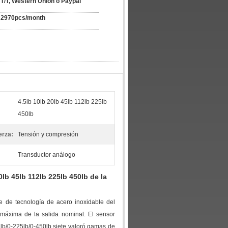
T/T, Western Union o Paypal
2970pcs/month
4.5lb 10lb 20lb 45lb 112lb 225lb
450lb
erza:
Tensión y compresión
Transductor análogo
0lb 45lb 112lb 225lb 450lb de la
 de tecnología de acero inoxidable del
d máxima de
la
salida nominal. El sensor
2lb/0-225lb/0-450lb siete valoró gamas de