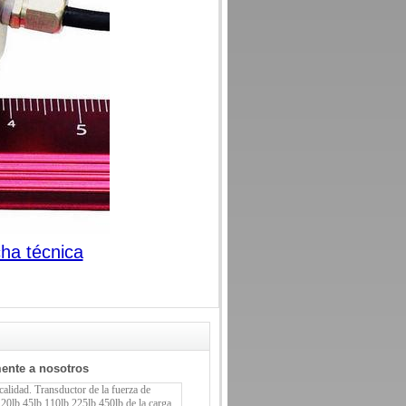
cha técnica
mente a nosotros