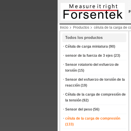
F
Inicio
Productos
célula de la carga de 
compresión del reborde
Todos los productos
Célula de carga miniatura
(90)
sensor de la fuerza de 3 ejes
(23)
Sensor rotatorio del esfuerzo de
torsión
(15)
Sensor del esfuerzo de torsión de la
reacción
(19)
Célula de la carga de compresión de
la tensión
(92)
Sensor del peso
(56)
célula de la carga de compresión
(133)