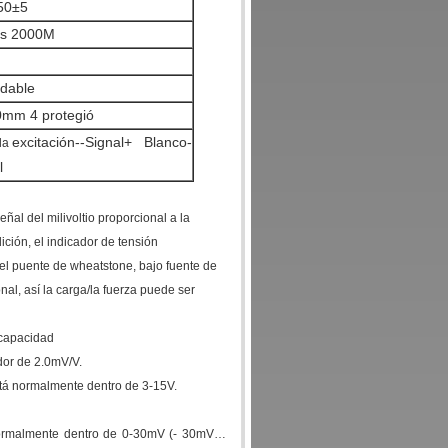
50±5
os 2000M
idable
0mm 4 protegió
excitación--Signal+ Blanco-
la
l
ñal del milivoltio proporcional a la
ción, el indicador de tensión
el puente de wheatstone, bajo fuente de
nal, así la carga/la fuerza puede ser
/capacidad
edor de 2.0mV/V.
tá normalmente dentro de 3-15V.
 normalmente dentro de 0-30mV (- 30mV…