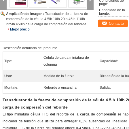
Condiciones de 
pago:
Capacidad de la 
fuente:
Ampliación de imagen :
Transductor de la fuerza de
compresión de la célula 4.5lb 10lb 20lb 45lb 110lb
Contacto
225lb 450lb de la carga de compresión del reborde
Mejor precio
Descripción detallada del producto
Célula de carga miniatura de
Tipo:
Capacidad:
columna
Uso:
Medida de la fuerza
Dirección de la fu
Montaje:
Reborde a ensanchar
Salida:
Transductor de la fuerza de compresión de la célula 4.5lb 10lb 2
carga de compresión del reborde
El tipo miniatura
célula
FFG
del
reborde
de
la
carga
de
compresión
se hace
indicador de tensión que utiliza para entregar 0,1% ausencias de linealida
miniatura FFG de la fuerza del reborde ofrece 0-4.5lb/0-11lb/0-22lb/0-45lb/0-11