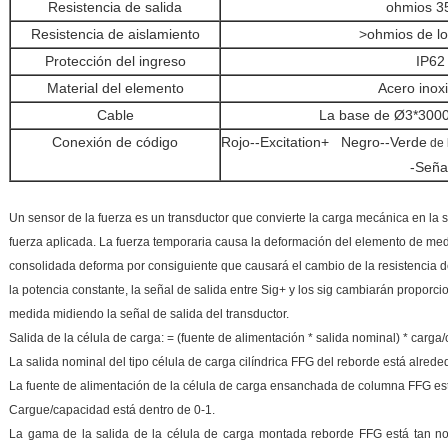
Resistencia de salida
ohmios 3
Resistencia de aislamiento
>ohmios de l
Protección del ingreso
IP62
Material del elemento
Acero inox
Cable
La base de Ø3*300
Conexión de código
Rojo--Excitation+ Negro--Verde
de 
-Seña
Un sensor de la fuerza es un transductor que convierte la carga mecánica en la se
fuerza aplicada. La fuerza temporaria causa la deformación del elemento de medi
consolidada deforma por consiguiente que causará el cambio de la resistencia d
la potencia constante, la señal de salida entre Sig+ y los sig cambiarán proporcio
medida midiendo la señal de salida del transductor.
Salida de la célula de carga: = (fuente de alimentación * salida nominal) * carga
La salida nominal del tipo célula de carga cilíndrica FFG del reborde está alred
La fuente de alimentación de la célula de carga ensanchada de columna FFG es
Cargue/capacidad está dentro de 0-1.
La gama de la salida de la célula de carga montada reborde FFG está tan