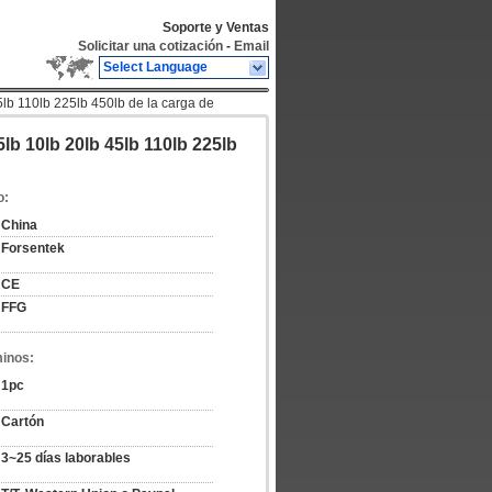
Soporte y Ventas
Solicitar una cotización
-
Email
Select Language
5lb 110lb 225lb 450lb de la carga de
b 10lb 20lb 45lb 110lb 225lb
o:
China
Forsentek
CE
FFG
minos:
1pc
Cartón
3~25 días laborables