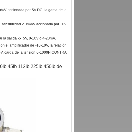
0mV/V accionada por 5V DC, la gama de la
a sensibilidad 2.0mV/V accionada por 10V
ar la salida -5~5V, 0-10V o 4-20mA.
on el amplificador de -10-10V, la relación
10V, carga de la tensión 0-1000N CONTRA
20lb 45lb 112lb 225lb 450lb de