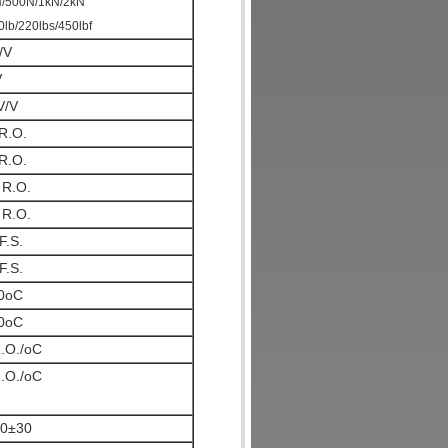
N/500N/1kN/2kN
0lb/220lbs/450lbf
/V
V
V/V
R.O.
R.O.
 R.O.
 R.O.
F.S.
F.S.
0oC
0oC
.O./oC
.O./oC
50±30