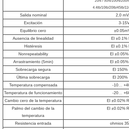
20N / 50N/100N/200
4.4lb/10lb/20lb/45lb/11
Salida nominal
2,0 mV
Excitación
3-15
Equilibrio cero
±0.05m
Ausencia de linealidad
El ±0.1% 
Histéresis
El ±0.1% 
Nonrepeatability
El ±0.05%
Arrastramiento (5min)
El ±0.05%
Sobrecarga segura
El 150% 
Última sobrecarga
El 200% 
Temperatura compensada
-10… +4
Temperatura de funcionamiento
-20… +6
Cambio cero de la temperatura
El ±0.02% R
Palmo del cambio de la
El ±0.02% R
temperatura
Resistencia entrada
ohmios 3