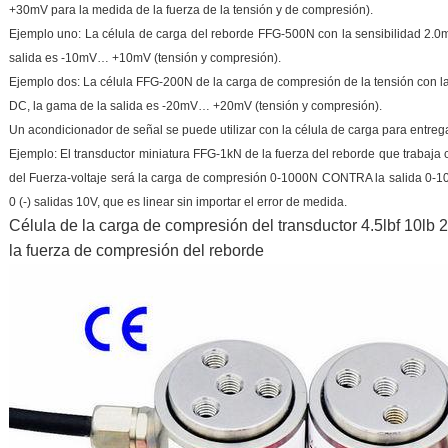
+30mV para la medida de la fuerza de la tensión y de compresión).
Ejemplo uno: La célula de carga del reborde FFG-500N con la sensibilidad 2.
salida es -10mV… +10mV (tensión y compresión).
Ejemplo dos: La célula FFG-200N de la carga de compresión de la tensión con l
DC, la gama de la salida es -20mV… +20mV (tensión y compresión).
Un acondicionador de señal se puede utilizar con la célula de carga para entreg
Ejemplo: El transductor miniatura FFG-1kN de la fuerza del reborde que trabaja c
del Fuerza-voltaje será la carga de compresión 0-1000N CONTRA la salida 0-
0 (-) salidas 10V, que es linear sin importar el error de medida.
Célula de la carga de compresión del transductor 4.5lbf 10lb 
la fuerza de compresión del reborde