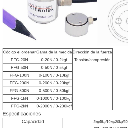
Código el ordenar
Gama de la medida
Dirección de la fuerza
FFG-20N
0-20N / 0-2kgf
Tensión/compresión
FFG-50N
0-50N / 0-5kgf
FFG-100N
0-100N / 0-10kgf
FFG-200N
0-200N / 0-20kgf
FFG-500N
0-500N / 0-50kgf
FFG-1kN
0-1000N / 0-100kgf
FFG-2kN
0-2000N / 0-200kgf
Especificaciones
Capacidad
2kg/5kg/10kg/20kg/5