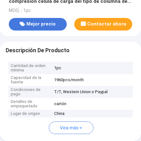
compresión célula de carga del tipo de columna de
500 toneladas 300ton
MOQ：1pc
Mejor precio
Contactar ahora
Descripción De Producto
Cantidad de orden
1pc
mínima
Capacidad de la
1960pcs/month
fuente
Condiciones de
T/T, Western Union o Paypal
pago
Detalles de
cartón
empaquetado
Lugar de origen
China
Vea más