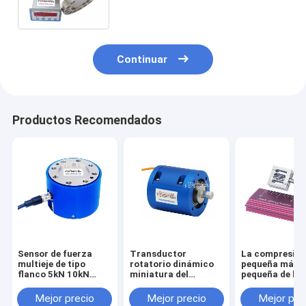
toneladas 300ton
Continuar
Productos Recomendados
Sensor de fuerza
Transductor
La compresió
multieje de tipo
rotatorio dinámico
pequeña más
flanco 5kN 10kN
miniatura del
pequeña de la
20kN 30kN 50kN
esfuerzo de torsión
tensión del se
100kN Célula de
del sensor 1NM 2NM
la fuerza del
Mejor precio
Mejor precio
Mejor pre
carga triaxial
3NM 5NM del
transductor 1