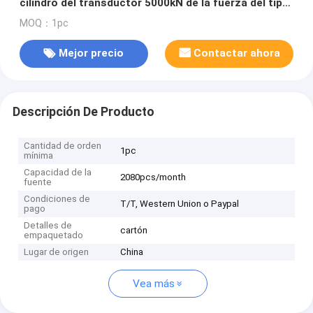
cilindro del transductor 5000kN de la fuerza del tipo
de columna
MOQ：1pc
Mejor precio
Contactar ahora
Descripción De Producto
Cantidad de orden
1pc
mínima
Capacidad de la
2080pcs/month
fuente
Condiciones de
T/T, Western Union o Paypal
pago
Detalles de
cartón
empaquetado
Lugar de origen
China
Vea más