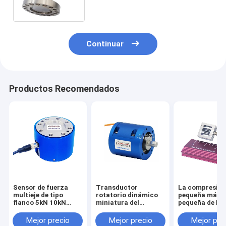
fuerza del tipo de columna
Continuar
Productos Recomendados
Sensor de fuerza
Transductor
La compresió
multieje de tipo
rotatorio dinámico
pequeña más
flanco 5kN 10kN
miniatura del
pequeña de la
20kN 30kN 50kN
esfuerzo de torsión
tensión del se
100kN Célula de
del sensor 1NM 2NM
la fuerza del
Mejor precio
Mejor precio
Mejor pre
carga triaxial
3NM 5NM del
transductor 1