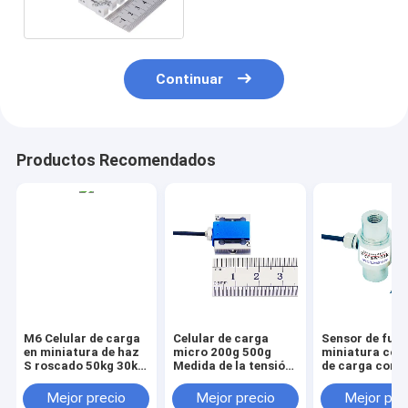
2kg de la carga
Continuar
Productos Recomendados
M6 Celular de carga
Celular de carga
Sensor de fuer
en miniatura de haz
micro 200g 500g
miniatura con
S roscado 50kg 30kg
Medida de la tensión
de carga con 
20kg 10kg 5kg
y la fuerza de
interna
compresión 2N 5N
Mejor precio
Mejor precio
Mejor pre