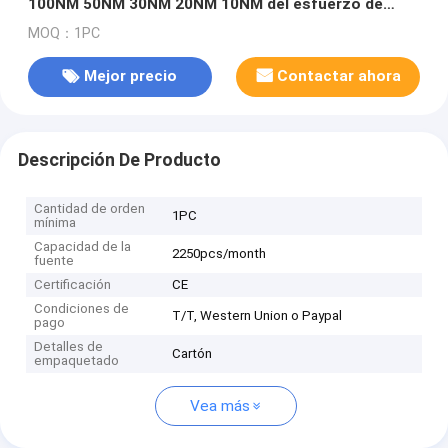
100NM 50NM 30NM 20NM 10NM del esfuerzo de
torsión de la reacción
MOQ：1PC
Mejor precio
Contactar ahora
Descripción De Producto
Cantidad de orden
1PC
mínima
Capacidad de la
2250pcs/month
fuente
Certificación
CE
Condiciones de
T/T, Western Union o Paypal
pago
Detalles de
Cartón
empaquetado
Vea más