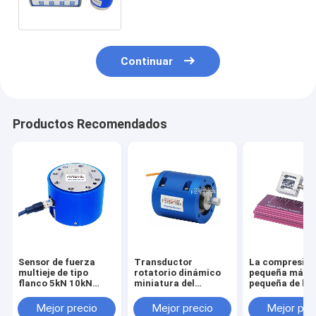
esfuerzo de torsión de la
reacción
Continuar
Productos Recomendados
Sensor de fuerza
Transductor
La compresió
multieje de tipo
rotatorio dinámico
pequeña más
flanco 5kN 10kN
miniatura del
pequeña de la
20kN 30kN 50kN
esfuerzo de torsión
tensión del se
100kN Célula de
del sensor 1NM 2NM
la fuerza del
Mejor precio
Mejor precio
Mejor pre
carga triaxial
3NM 5NM del
transductor 1