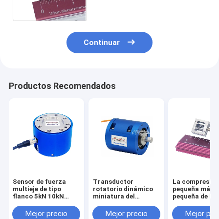
tensión de 50 libras
Continuar
Productos Recomendados
Sensor de fuerza
Transductor
La compresió
multieje de tipo
rotatorio dinámico
pequeña más
flanco 5kN 10kN
miniatura del
pequeña de la
20kN 30kN 50kN
esfuerzo de torsión
tensión del se
100kN Célula de
del sensor 1NM 2NM
la fuerza del
Mejor precio
Mejor precio
Mejor pre
carga triaxial
3NM 5NM del
transductor 1