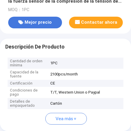
la fuerza sensor de la compresión de la tensión de
50 libras
MOQ：1PC
Mejor precio
Contactar ahora
Descripción De Producto
Cantidad de orden
1PC
mínima
Capacidad de la
2100pcs/month
fuente
Certificación
CE
Condiciones de
T/T, Western Union o Paypal
pago
Detalles de
Cartón
empaquetado
Vea más