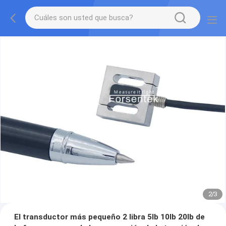
2
/
3
El transductor más pequeño 2 libra 5lb 10lb 20lb de