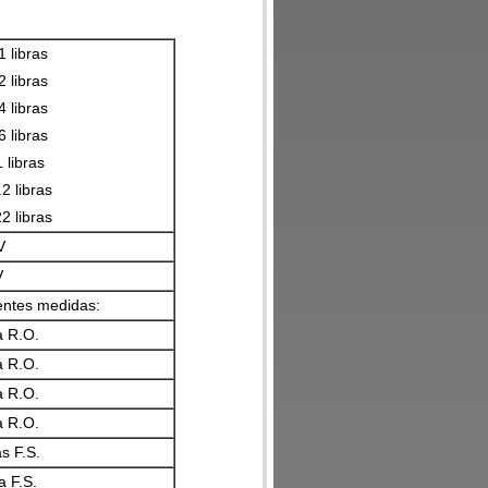
1 libras
2 libras
4 libras
6 libras
 libras
2 libras
2 libras
V
V
ientes medidas:
a R.O.
a R.O.
a R.O.
a R.O.
s F.S.
a F.S.