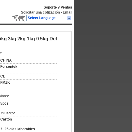
Soporte y Ventas
Solicitar una cotización
-
Email
Select Language
kg 3kg 2kg 1kg 0.5kg Del
o:
CHINA
Forsentek
CE
FMZK
minos:
5pcs
39usd/pc
Cartón
3~25 días laborables