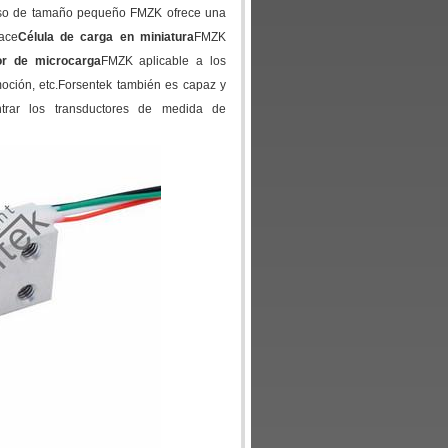
peso de tamaño pequeño FMZK ofrece una
ace
Célula de carga en miniatura
FMZK
r de microcarga
FMZK aplicable a los
moción, etc.Forsentek también es capaz y
ntrar los transductores de medida de