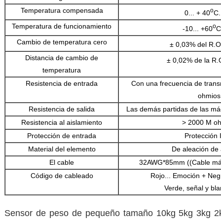
Temperatura compensada
o
0... + 40
C.
Temperatura de funcionamiento
o
-10... +60
C
Cambio de temperatura cero
± 0,03% del R.O
Distancia de cambio de
± 0,02% de la R.
temperatura
Resistencia de entrada
Con una frecuencia de trans
ohmios
Resistencia de salida
Las demás partidas de las máq
Resistencia al aislamiento
> 2000 M o
Protección de entrada
Protección 
Material del elemento
De aleación de 
El cable
32AWG*85mm ((Cable más 
Código de cableado
Rojo... Emoción + Negr
Verde, señal y bla
Sensor de peso de pequeño tamaño 10kg 5kg 3kg 2k