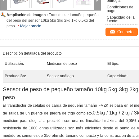
entrega:
Condiciones de 
pago:
Ampliación de imagen :
Transductor tamaño pequeño
Capacidad de la 
del peso del sensor 10kg 5kg 3kg 2kg 1kg 0.5kg del
fuente:
peso
Mejor precio
Contacto
Descripción detallada del producto
Utilización:
Medición de peso
El tipo:
Producción:
Sensor análogo
Capacidad:
Sensor de peso de pequeño tamaño 10kg 5kg 3kg 2kg 
peso
El transductor de células de carga de pequeño tamaño FMZK se basa en el med
0.5kg / 1kg / 2kg / 3
de salida de un puente de piedra de trigo completo.
medición para elegir,alta precisión con una no linealidad máxima del 0,05% 
resistencia de 1000 ohms utilizados son más eficientes desde el punto de 
medidores comunes de 350 ohmsEl tamaño compacto y la construcción de alu