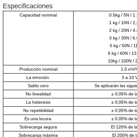
Especificaciones
Capacidad nominal
0.5kg / 5N / 1.
1 kg / 10N / 2,
2 kg / 20N / 4.
3 kg / 30N / 6.
5 kg / 50N / 11
6 kg / 60N / 13.
10kg / 100N / 2
Producción nominal
1.0 mV/
La emoción.
3 a 10 
Saldo cero
Se aplicarán las sigu
No linealidad
± 0,05% de l
La histeresis
± 0,05% de l
No repetibilidad
± 0,05% de l
Es una locura.
± 0,05% de l
Sobrecarga segura
El 120% de la
Sobrecarga máxima
El 200% de l