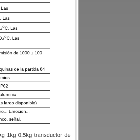
 Las
. Las
o
./
C. Las
o
O./
C. Las
misión de 1000 ± 100
uinas de la partida 84
hmios
IP62
aluminio
largo disponible)
o... Emoción...
nco, señal.
g 1kg 0,5kg transductor de