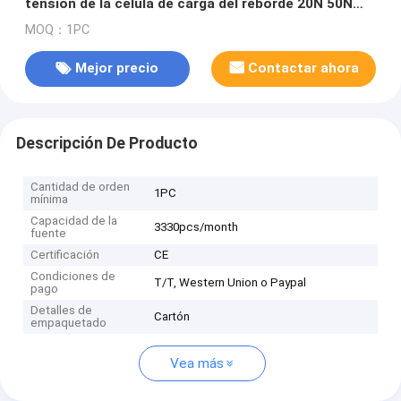
tensión de la célula de carga del reborde 20N 50N
100N 200N 500N 1kN 2kN
MOQ：1PC
Mejor precio
Contactar ahora
Descripción De Producto
Cantidad de orden
1PC
mínima
Capacidad de la
3330pcs/month
fuente
Certificación
CE
Condiciones de
T/T, Western Union o Paypal
pago
Detalles de
Cartón
empaquetado
Vea más