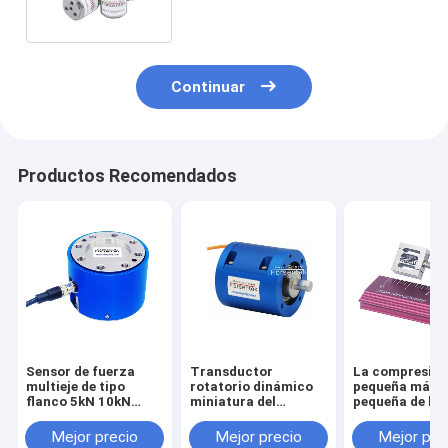
50N 100N 200N 500N 1kN 2kN
Continuar
Productos Recomendados
Sensor de fuerza
Transductor
La compresió
multieje de tipo
rotatorio dinámico
pequeña más
flanco 5kN 10kN
miniatura del
pequeña de la
20kN 30kN 50kN
esfuerzo de torsión
tensión del se
100kN Célula de
del sensor 1NM 2NM
la fuerza del
Mejor precio
Mejor precio
Mejor pre
carga triaxial
3NM 5NM del
transductor 1