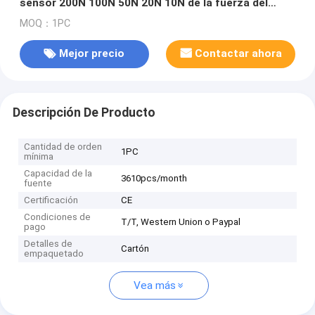
sensor 200N 100N 50N 20N 10N de la fuerza del
reborde
MOQ：1PC
Mejor precio
Contactar ahora
Descripción De Producto
Cantidad de orden
1PC
mínima
Capacidad de la
3610pcs/month
fuente
Certificación
CE
Condiciones de
T/T, Western Union o Paypal
pago
Detalles de
Cartón
empaquetado
Vea más