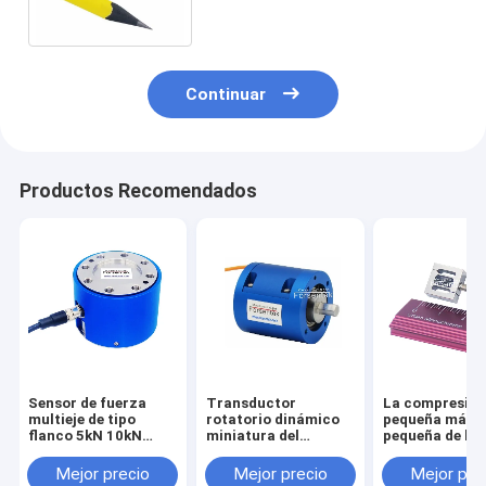
fuerza del reborde
Continuar
Productos Recomendados
Sensor de fuerza
Transductor
La compresió
multieje de tipo
rotatorio dinámico
pequeña más
flanco 5kN 10kN
miniatura del
pequeña de la
20kN 30kN 50kN
esfuerzo de torsión
tensión del se
100kN Célula de
del sensor 1NM 2NM
la fuerza del
Mejor precio
Mejor precio
Mejor pre
carga triaxial
3NM 5NM del
transductor 1