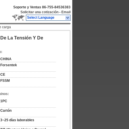
Soporte y Ventas
86-755-84536383
Solicitar una cotización
-
Email
Select Language
de carga
a De La Tensión Y De
o:
CHINA
Forsentek
CE
FSSM
minos:
1PC
Cartón
3~25 días laborables