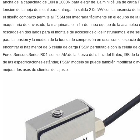
ancha de la capacidad de 10N a 1000N para elegir de. La mini célula de carga F
tensión de la hoja de metal para entregar la salida 2.0mV/V con la ausencia de 
el diseño compacto permite al FSSM ser integrada fácilmente en el equipo de la 
maquinaria de envasado, la maquinaria o la fin-de-línea equipo de la asamblea 
roscados en dos lados para el montaje de accesorios o los instrumentos, este sen
para la tensión y la medida de la fuerza de compresión en usos con el espacio 
encontrar el haz menor de S célula de carga FSSM permutable con la célula de
Force Sensors Series R04, sensor AIA de la fuerza del s-haz del flintec, ISB de la 
de las especificaciones estándar, FSSM modelo se puede también modificar o mod
mejorar los usos de clientes del ajuste.