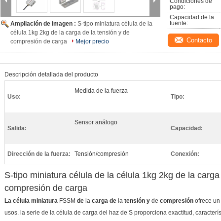
Condiciones de 
pago:
Capacidad de la 
fuente:
Ampliación de imagen :
S-tipo miniatura célula de la
célula 1kg 2kg de la carga de la tensión y de
Contacto
compresión de carga
Mejor precio
Descripción detallada del producto
Medida de la fuerza
Uso:
Tipo:
Sensor análogo
Salida:
Capacidad:
Dirección de la fuerza:
Tensión/compresión
Conexión:
S-tipo miniatura célula de la célula 1kg 2kg de la carga
compresión de carga
La célula miniatura
FSSM
de
la
carga de
la
tensión y
de
compresión
ofrece un
usos. la serie de la célula de carga del haz de S proporciona exactitud, caracte