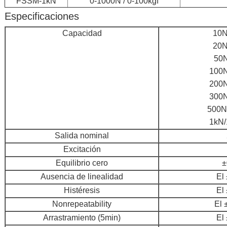
FSSM-1kN
0-1000N / 0-100kgf
Especificaciones
Capacidad
10N 
20N 
50N
100N
200N
300N
500N 
1kN/
Salida nominal
Excitación
Equilibrio cero
±
Ausencia de linealidad
El
Histéresis
El
Nonrepeatability
El 
Arrastramiento (5min)
El