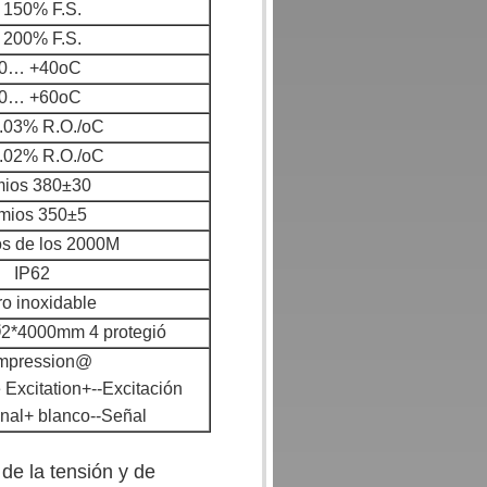
 150% F.S.
 200% F.S.
10… +40oC
20… +60oC
0.03% R.O./oC
0.02% R.O./oC
ios 380±30
mios 350±5
s de los 2000M
IP62
o inoxidable
Ø2*4000mm 4 protegió
mpression@
Excitation+--Excitación
nal+ blanco--Señal
 de la tensión y de