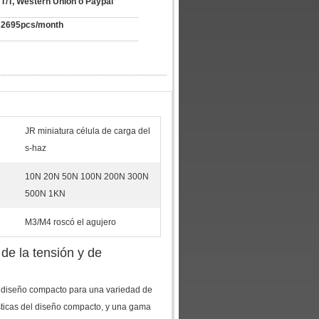
T/T, Western Union o Paypal
2695pcs/month
JR miniatura célula de carga del
s-haz
10N 20N 50N 100N 200N 300N
500N 1KN
M3/M4 roscó el agujero
 de la tensión y de
 diseño compacto para una variedad de
rísticas del diseño compacto, y una gama