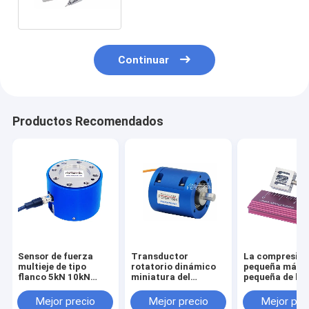
de la célula de carga pequeño
10kg
Continuar
Productos Recomendados
Sensor de fuerza
Transductor
La compresió
multieje de tipo
rotatorio dinámico
pequeña más
flanco 5kN 10kN
miniatura del
pequeña de la
20kN 30kN 50kN
esfuerzo de torsión
tensión del se
100kN Célula de
del sensor 1NM 2NM
la fuerza del
Mejor precio
Mejor precio
Mejor pre
carga triaxial
3NM 5NM del
transductor 1