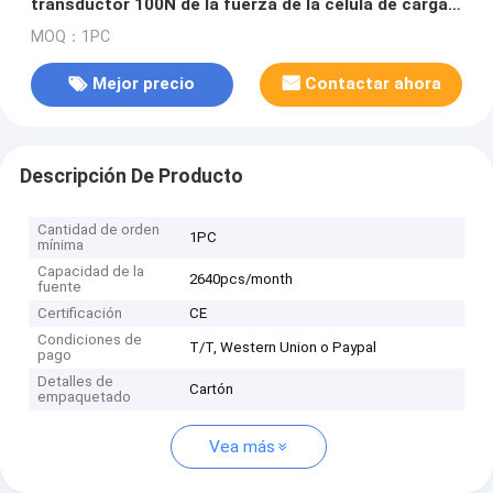
transductor 100N de la fuerza de la célula de carga
pequeño 10kg
MOQ：1PC
Mejor precio
Contactar ahora
Descripción De Producto
Cantidad de orden
1PC
mínima
Capacidad de la
2640pcs/month
fuente
Certificación
CE
Condiciones de
T/T, Western Union o Paypal
pago
Detalles de
Cartón
empaquetado
Vea más