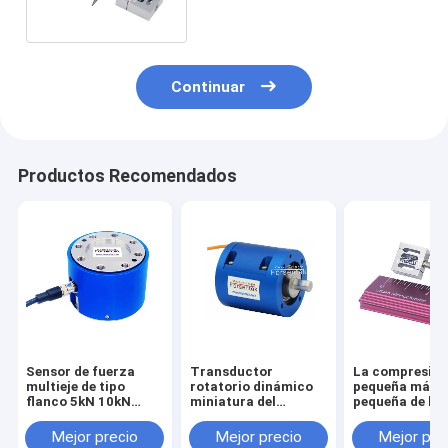
de compresión
Continuar
Productos Recomendados
Sensor de fuerza
Transductor
La compresió
multieje de tipo
rotatorio dinámico
pequeña más
flanco 5kN 10kN
miniatura del
pequeña de la
20kN 30kN 50kN
esfuerzo de torsión
tensión del se
100kN Célula de
del sensor 1NM 2NM
la fuerza del
Mejor precio
Mejor precio
Mejor pre
carga triaxial
3NM 5NM del
transductor 1